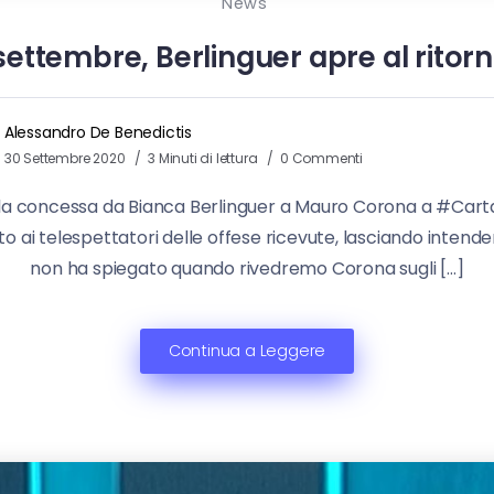
News
ettembre, Berlinguer apre al ritor
Alessandro De Benedictis
30 Settembre 2020
3 Minuti di lettura
0 Commenti
uella concessa da Bianca Berlinguer a Mauro Corona a #Car
o ai telespettatori delle offese ricevute, lasciando intender
non ha spiegato quando rivedremo Corona sugli […]
Continua a Leggere