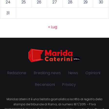
24
25
26
27
28
29
30
31
« Lug
Redazione
Breaking news
News
Opinioni
Recensioni
Privacy
Maridacaterini.it è una testata giornalistica iscritta al registro della
stampa del tribunale di Roma, al numero 187/2015 – P.Iva