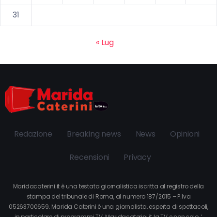
31
« Lug
Redazione
Breaking news
News
Opinioni
Recensioni
Privacy
Maridacaterini.it è una testata giornalistica iscritta al registro della
stampa del tribunale di Roma, al numero 187/2015 – P.Iva
05263700659. Marida Caterini è una giornalista, esperta di spettacoli,
in particolare di programmi TV. Maridacaterini.it la TV e non solo…’