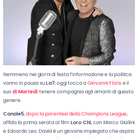
Nemmeno nei giorni di festa l’informazione e la politica
vanno in pausa su
La7
; oggi tocca a
Giovanni Floris
e il
suo
di Martedì
tenere compagnia agli amanti di questo
genere.
Canale5
,
dopo la parentesi della Champions League
,
affida la prima serata al film
Loro Chi
, con Marco Giallini
e Edoardo Leo. David è un giovane impiegato che aspira