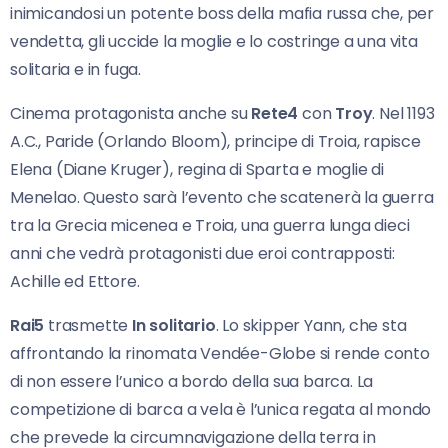
inimicandosi un potente boss della mafia russa che, per
vendetta, gli uccide la moglie e lo costringe a una vita
solitaria e in fuga.
Cinema protagonista anche su
Rete4
con
Troy
. Nel 1193
A.C., Paride (Orlando Bloom), principe di Troia, rapisce
Elena (Diane Kruger), regina di Sparta e moglie di
Menelao. Questo sarà l’evento che scatenerà la guerra
tra la Grecia micenea e Troia, una guerra lunga dieci
anni che vedrà protagonisti due eroi contrapposti:
Achille ed Ettore.
Rai5
trasmette
In solitario
. Lo skipper Yann, che sta
affrontando la rinomata Vendée-Globe si rende conto
di non essere l’unico a bordo della sua barca. La
competizione di barca a vela è l’unica regata al mondo
che prevede la circumnavigazione della terra in