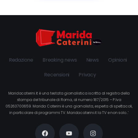
Redazione
Breaking news
News
Opinioni
Recensioni
Privacy
Maridacaterini.it è una testata giornalistica iscritta al registro della
stampa del tribunale di Roma, al numero 187/2015 – P.Iva
05263700659. Marida Caterini è una giornalista, esperta di spettacoli,
in particolare di programmi TV. Maridacaterini.it la TV e non solo…’