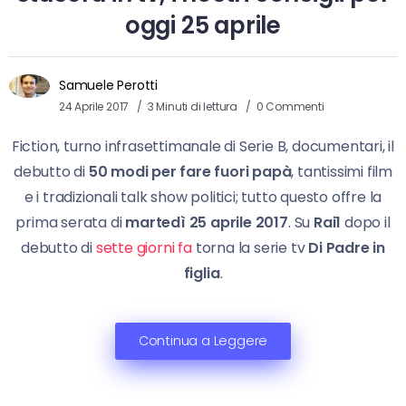
oggi 25 aprile
Samuele Perotti
24 Aprile 2017
3 Minuti di lettura
0 Commenti
Fiction, turno infrasettimanale di Serie B, documentari, il
debutto di
50 modi per fare fuori papà
, tantissimi film
e i tradizionali talk show politici; tutto questo offre la
prima serata di
martedì 25 aprile 2017
. Su
Rai1
dopo il
debutto di
sette giorni fa
torna la serie tv
Di Padre in
figlia
.
Continua a Leggere