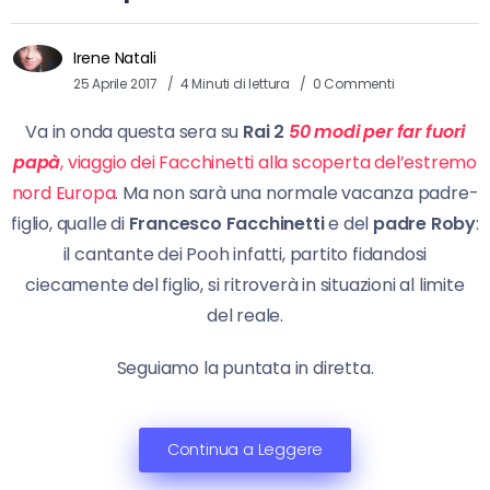
Irene Natali
25 Aprile 2017
4 Minuti di lettura
0 Commenti
Va in onda questa sera su
Rai 2
50 modi per far fuori
papà
, viaggio dei Facchinetti alla scoperta del’estremo
nord Europa
. Ma non sarà una normale vacanza padre-
figlio, qualle di
Francesco Facchinetti
e del
padre Roby
:
il cantante dei Pooh infatti, partito fidandosi
ciecamente del figlio, si ritroverà in situazioni al limite
del reale.
Seguiamo la puntata in diretta.
Continua a Leggere