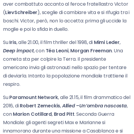
aver combattuto accanto al feroce fratellastro Victor
(
LievSchreiber
), sceglie di cambiare vita e si rifugia tra i
boschi. Victor, però, non lo accetta: prima gli uccide la
moglie e poi lo sfida in duello.
Su
Iris
, alle 21.00, il film thriller del 1998, di
Mimi Leder
,
Deep impact
, con
Téa Leoni
,
Morgan Freeman
. Una
cometa sta per colpire la Terra. Il presidente
americano invia gli astronauti nello spazio per tentare
di deviarla. Intanto la popolazione mondiale trattiene il
respiro.
Su
Paramount Network
, alle 21.15, il film drammatico del
2016, di
Robert Zemeckis
,
Allied –Un’ombra nascosta
,
con
Marion Cotillard
,
Brad Pitt
. Seconda Guerra
Mondiale: gli agenti segreti Max e Marianne si
innamorano durante una missione a Casablanca e si