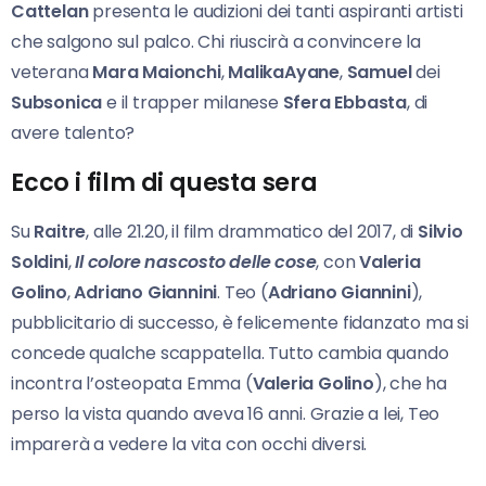
Cattelan
presenta le audizioni dei tanti aspiranti artisti
che salgono sul palco. Chi riuscirà a convincere la
veterana
Mara Maionchi
,
MalikaAyane
,
Samuel
dei
Subsonica
e il trapper milanese
Sfera Ebbasta
, di
avere talento?
Ecco i film di questa sera
Su
Raitre
, alle 21.20, il film drammatico del 2017, di
Silvio
Soldini
,
Il colore nascosto delle cose
, con
Valeria
Golino
,
Adriano Giannini
. Teo (
Adriano Giannini
),
pubblicitario di successo, è felicemente fidanzato ma si
concede qualche scappatella. Tutto cambia quando
incontra l’osteopata Emma (
Valeria Golino
), che ha
perso la vista quando aveva 16 anni. Grazie a lei, Teo
imparerà a vedere la vita con occhi diversi.