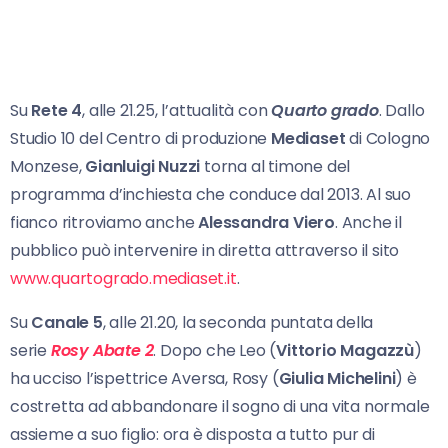
Su
Rete 4
, alle 21.25, l’attualità con
Quarto grado
. Dallo
Studio 10 del Centro di produzione
Mediaset
di Cologno
Monzese,
Gianluigi Nuzzi
torna al timone del
programma d’inchiesta che conduce dal 2013. Al suo
fianco ritroviamo anche
Alessandra Viero
. Anche il
pubblico può intervenire in diretta attraverso il sito
www.quartogrado.mediaset.it
.
Su
Canale 5
, alle 21.20, la seconda puntata della
serie
Rosy Abate 2
. Dopo che Leo (
Vittorio Magazzù
)
ha ucciso l’ispettrice Aversa, Rosy (
Giulia Michelini
) è
costretta ad abbandonare il sogno di una vita normale
assieme a suo figlio: ora è disposta a tutto pur di