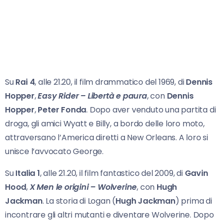
Su
Rai 4
, alle 21.20, il film drammatico del 1969, di
Dennis
Hopper
,
Easy Rider – Libertà e paura
, con
Dennis
Hopper
,
Peter Fonda
. Dopo aver venduto una partita di
droga, gli amici Wyatt e Billy, a bordo delle loro moto,
attraversano l’America diretti a New Orleans. A loro si
unisce l’avvocato George.
Su
Italia 1
, alle 21.20, il film fantastico del 2009, di
Gavin
Hood
,
X Men le origini – Wolverine
, con
Hugh
Jackman
. La storia di Logan (
Hugh Jackman
) prima di
incontrare gli altri mutanti e diventare Wolverine. Dopo