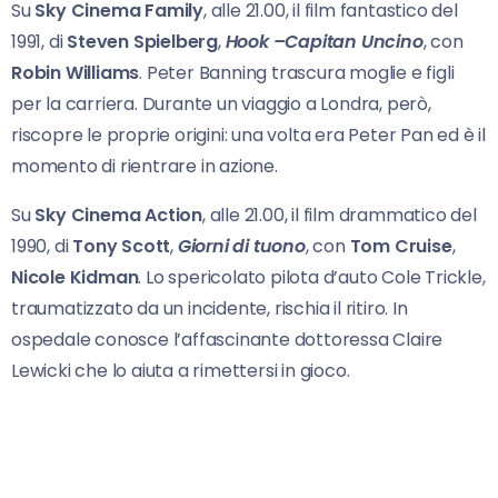
Su
Sky Cinema Family
, alle 21.00, il film fantastico del
1991, di
Steven Spielberg
,
Hook –Capitan Uncino
, con
Robin Williams
. Peter Banning trascura moglie e figli
per la carriera. Durante un viaggio a Londra, però,
riscopre le proprie origini: una volta era Peter Pan ed è il
momento di rientrare in azione.
Su
Sky Cinema Action
, alle 21.00, il film drammatico del
1990, di
Tony Scott
,
Giorni di tuono
, con
Tom Cruise
,
Nicole Kidman
. Lo spericolato pilota d’auto Cole Trickle,
traumatizzato da un incidente, rischia il ritiro. In
ospedale conosce l’affascinante dottoressa Claire
Lewicki che lo aiuta a rimettersi in gioco.