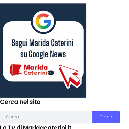
Cerca nel sito
La Tv di Maridacaterini.it