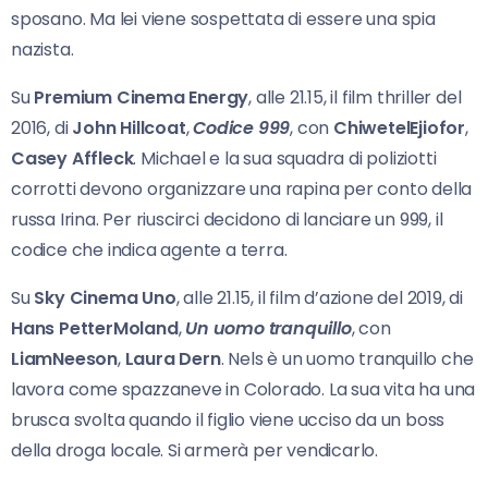
sposano. Ma lei viene sospettata di essere una spia
nazista.
Su
Premium Cinema Energy
, alle 21.15, il film thriller del
2016, di
John Hillcoat
,
Codice 999
, con
ChiwetelEjiofor
,
Casey Affleck
. Michael e la sua squadra di poliziotti
corrotti devono organizzare una rapina per conto della
russa Irina. Per riuscirci decidono di lanciare un 999, il
codice che indica agente a terra.
Su
Sky Cinema Uno
, alle 21.15, il film d’azione del 2019, di
Hans PetterMoland
,
Un uomo tranquillo
, con
LiamNeeson
,
Laura Dern
. Nels è un uomo tranquillo che
lavora come spazzaneve in Colorado. La sua vita ha una
brusca svolta quando il figlio viene ucciso da un boss
della droga locale. Si armerà per vendicarlo.