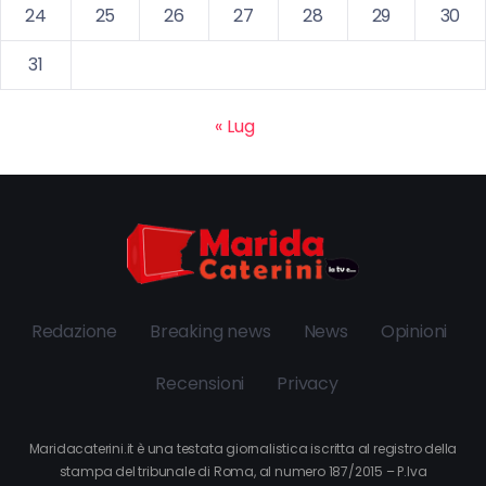
24
25
26
27
28
29
30
31
« Lug
Redazione
Breaking news
News
Opinioni
Recensioni
Privacy
Maridacaterini.it è una testata giornalistica iscritta al registro della
stampa del tribunale di Roma, al numero 187/2015 – P.Iva