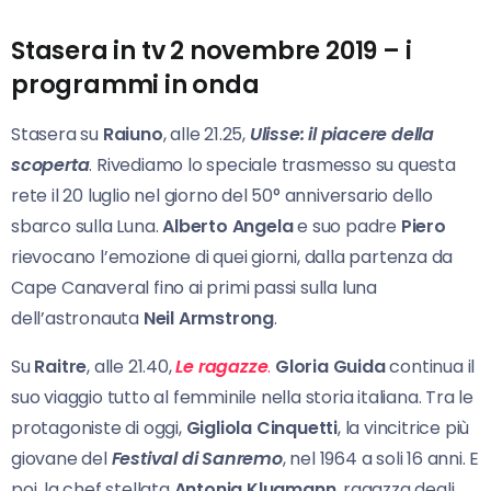
Stasera in tv 2 novembre 2019 – i
programmi in onda
Stasera su
Raiuno
, alle 21.25,
Ulisse: il piacere della
scoperta
. Rivediamo lo speciale trasmesso su questa
rete il 20 luglio nel giorno del 50° anniversario dello
sbarco sulla Luna.
Alberto Angela
e suo padre
Piero
rievocano l’emozione di quei giorni, dalla partenza da
Cape Canaveral fino ai primi passi sulla luna
dell’astronauta
Neil Armstrong
.
Su
Raitre
, alle 21.40,
Le ragazze
.
Gloria Guida
continua il
suo viaggio tutto al femminile nella storia italiana. Tra le
protagoniste di oggi,
Gigliola Cinquetti
, la vincitrice più
giovane del
Festival di Sanremo
, nel 1964 a soli 16 anni. E
poi, la chef stellata
Antonia Klugmann
, ragazza degli