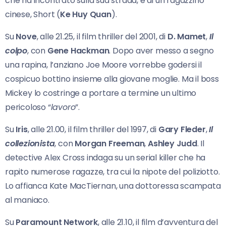
che ha incontrato sulla sua strada, e di un ragazzino
cinese, Short (
Ke Huy Quan
).
Su
Nove
, alle 21.25, il film thriller del 2001, di
D. Mamet
,
Il
colpo
, con
Gene Hackman
. Dopo aver messo a segno
una rapina, l’anziano Joe Moore vorrebbe godersi il
cospicuo bottino insieme alla giovane moglie. Ma il boss
Mickey lo costringe a portare a termine un ultimo
pericoloso “
lavoro
”.
Su
Iris
, alle 21.00, il film thriller del 1997, di
Gary Fleder
,
Il
collezionista
, con
Morgan Freeman
,
Ashley Judd
. Il
detective Alex Cross indaga su un serial killer che ha
rapito numerose ragazze, tra cui la nipote del poliziotto.
Lo affianca Kate MacTiernan, una dottoressa scampata
al maniaco.
Su
Paramount Network
, alle 21.10, il film d’avventura del