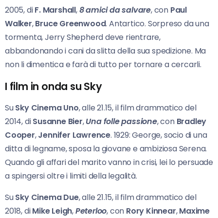
2005, di
F. Marshall
,
8 amici da salvare
, con
Paul
Walker
,
Bruce Greenwood
. Antartico. Sorpreso da una
tormenta, Jerry Shepherd deve rientrare,
abbandonando i cani da slitta della sua spedizione. Ma
non li dimentica e farà di tutto per tornare a cercarli.
I film in onda su Sky
Su
Sky Cinema Uno
, alle 21.15, il film drammatico del
2014, di
Susanne Bier
,
Una folle passione
, con
Bradley
Cooper
,
Jennifer Lawrence
. 1929: George, socio di una
ditta di legname, sposa la giovane e ambiziosa Serena.
Quando gli affari del marito vanno in crisi, lei lo persuade
a spingersi oltre i limiti della legalità.
Su
Sky Cinema Due
, alle 21.15, il film drammatico del
2018, di
Mike Leigh
,
Peterloo
, con
Rory Kinnear
,
Maxime