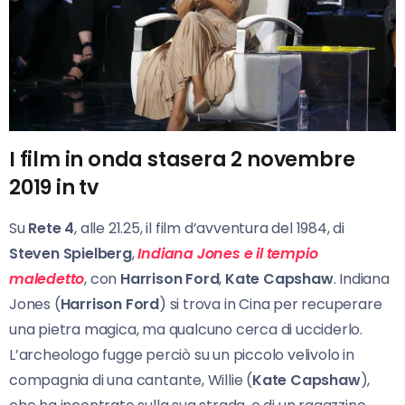
I film in onda stasera 2 novembre
2019 in tv
Su
Rete 4
, alle 21.25, il film d’avventura del 1984, di
Steven Spielberg
,
Indiana Jones e il tempio
maledetto
, con
Harrison Ford
,
Kate Capshaw
. Indiana
Jones (
Harrison Ford
) si trova in Cina per recuperare
una pietra magica, ma qualcuno cerca di ucciderlo.
L’archeologo fugge perciò su un piccolo velivolo in
compagnia di una cantante, Willie (
Kate Capshaw
),