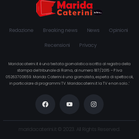
Redazione
Breaking news
News
Opinioni
Recensioni
Privacy
Maridacaterini.it è una testata giornalistica iscritta al registro della
stampa del tribunale di Roma, al numero 187/2015 – P.Iva
05263700659. Marida Caterini è una giornalista, esperta di spettacoli,
in particolare di programmi TV. Maridacaterini.it la TV e non solo…’
maridacaterini.it © 2023. All Rights Reserved.