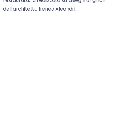
restaurata, fu realizzata sui disegni originali
dell’architetto Ireneo Aleandri.