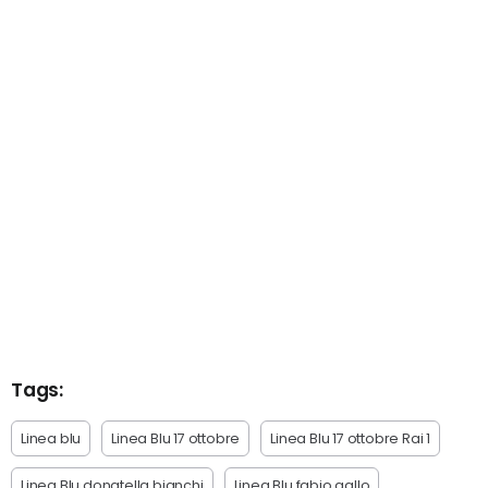
Tags:
Linea blu
Linea Blu 17 ottobre
Linea Blu 17 ottobre Rai 1
Linea Blu donatella bianchi
Linea Blu fabio gallo