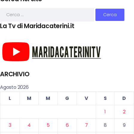
La Tv di Maridacaterini.it
ARCHIVIO
Agosto 2026
L
M
M
G
V
S
D
1
2
3
4
5
6
7
8
9