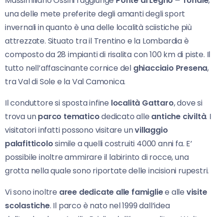
Massimiliano Ossini raggiunge
Ponte di Legno – Tonale
,
una delle mete preferite degli amanti degli sport
invernali in quanto è una delle località sciistiche più
attrezzate. Situato tra il Trentino e la Lombardia è
composto da 28 impianti di risalita con 100 km di piste. Il
tutto nell’affascinante cornice del
ghiacciaio Presena
,
tra Val di Sole e la Val Camonica.
Il conduttore si sposta infine
località Gattaro
, dove si
trova un
parco tematico
dedicato alle
antiche civiltà
. I
visitatori infatti possono visitare un
villaggio
palafitticolo
simile a quelli costruiti 4000 anni fa. E’
possibile inoltre ammirare il labirinto di rocce, una
grotta nella quale sono riportate delle incisioni rupestri.
Vi sono inoltre
aree dedicate alle famiglie
e alle
visite
scolastiche
. Il parco è nato nel 1999 dall’idea