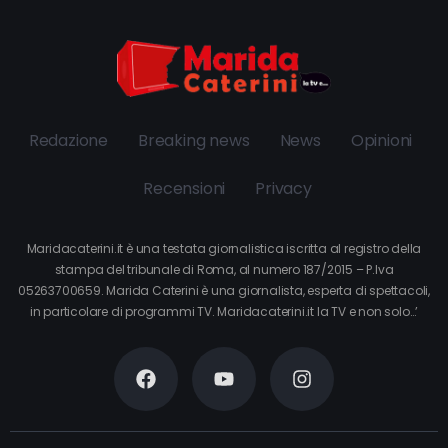
Redazione
Breaking news
News
Opinioni
Recensioni
Privacy
Maridacaterini.it è una testata giornalistica iscritta al registro della
stampa del tribunale di Roma, al numero 187/2015 – P.Iva
05263700659. Marida Caterini è una giornalista, esperta di spettacoli,
in particolare di programmi TV. Maridacaterini.it la TV e non solo…’