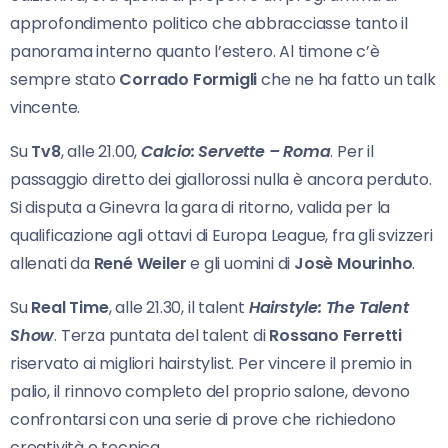
approfondimento politico che abbracciasse tanto il
panorama interno quanto l’estero. Al timone c’è
sempre stato
Corrado Formigli
che ne ha fatto un talk
vincente.
Su
Tv8
, alle 21.00,
Calcio: Servette – Roma
. Per il
passaggio diretto dei giallorossi nulla è ancora perduto.
Si disputa a Ginevra la gara di ritorno, valida per la
qualificazione agli ottavi di Europa League, fra gli svizzeri
allenati da
René Weiler
e gli uomini di
Josè Mourinho
.
Su
Real Time
, alle 21.30, il talent
Hairstyle: The Talent
Show
. Terza puntata del talent di
Rossano Ferretti
riservato ai migliori hairstylist. Per vincere il premio in
palio, il rinnovo completo del proprio salone, devono
confrontarsi con una serie di prove che richiedono
creatività e tecnica.