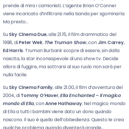
prende di mira i camionisti. L’agente Brian O’Conner
viene incaricato d’infiltrarsi nella banda per sgominarla.
Ma presto…
Su
Sky Cinema Due
, alle 21.15, il film drammatico del
1998, di
Peter Weir
,
The Truman Show
, con
Jim Carrey
,
Ed Harris
. Truman Burbank scopre di essere, sin dalla
nascita, la star inconsapevole di uno show tv. Decide
allora di fuggire, ma sottrarsi al suo ruolo non sarà per
nulla facile.
Su
Sky Cinema Family
, alle 21.00, il film d’avventura del
2004, di
Tommy O’Haver
,
Ella Enchanted – Il magico
mondo di Ella
, con
Anne Hathaway
. Nel magico mondo
di Ella a tutti i bambini viene dato un dono quando
nascono. Il suo è quello dell’obbedienza. Questo le crea
qualche problema quando diventerà grande…