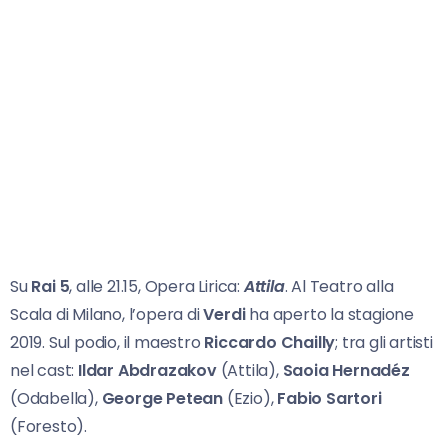
Su
Rai 5
, alle 21.15, Opera Lirica:
Attila
. Al Teatro alla
Scala di Milano, l’opera di
Verdi
ha aperto la stagione
2019. Sul podio, il maestro
Riccardo Chailly
; tra gli artisti
nel cast:
Ildar Abdrazakov
(Attila),
Saoia Hernadéz
(Odabella),
George Petean
(Ezio),
Fabio Sartori
(Foresto).