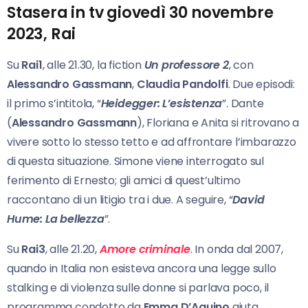
Stasera in tv giovedì 30 novembre
2023, Rai
Su
Rai1
, alle 21.30, la fiction
Un professore 2
, con
Alessandro Gassmann
,
Claudia Pandolfi
. Due episodi:
il primo s’intitola, “
Heidegger: L’esistenza
”. Dante
(
Alessandro Gassmann
), Floriana e Anita si ritrovano a
vivere sotto lo stesso tetto e ad affrontare l’imbarazzo
di questa situazione. Simone viene interrogato sul
ferimento di Ernesto; gli amici di quest’ultimo
raccontano di un litigio tra i due. A seguire, “
David
Hume: La bellezza
”.
Su
Rai3
, alle 21.20,
Amore criminale
. In onda dal 2007,
quando in Italia non esisteva ancora una legge sullo
stalking e di violenza sulle donne si parlava poco, il
programma condotto da
Emma
D’Aquino
aiuta,