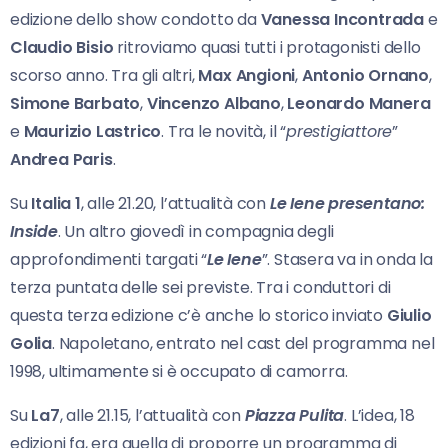
edizione dello show condotto da
Vanessa Incontrada
e
Claudio Bisio
ritroviamo quasi tutti i protagonisti dello
scorso anno. Tra gli altri,
Max Angioni
,
Antonio Ornano
,
Simone Barbato
,
Vincenzo Albano
,
Leonardo Manera
e
Maurizio Lastrico
. Tra le novità, il “
prestigiattore
”
Andrea Paris
.
Su
Italia 1
, alle 21.20, l’attualità con
Le Iene presentano:
Inside
. Un altro giovedì in compagnia degli
approfondimenti targati “
Le Iene
”. Stasera va in onda la
terza puntata delle sei previste. Tra i conduttori di
questa terza edizione c’è anche lo storico inviato
Giulio
Golia
. Napoletano, entrato nel cast del programma nel
1998, ultimamente si è occupato di camorra.
Su
La7
, alle 21.15, l’attualità con
Piazza Pulita
. L’idea, 18
edizioni fa, era quella di proporre un programma di