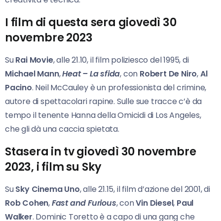
I film di questa sera giovedì 30
novembre 2023
Su
Rai Movie
, alle 21.10, il film poliziesco del 1995, di
Michael Mann
,
Heat – La sfida
, con
Robert De Niro
,
Al
Pacino
. Neil McCauley è un professionista del crimine,
autore di spettacolari rapine. Sulle sue tracce c’è da
tempo il tenente Hanna della Omicidi di Los Angeles,
che gli dà una caccia spietata.
Stasera in tv giovedì 30 novembre
2023, i film su Sky
Su
Sky Cinema Uno
, alle 21.15, il film d’azione del 2001, di
Rob Cohen
,
Fast and Furious
, con
Vin Diesel
,
Paul
Walker
. Dominic Toretto è a capo di una gang che