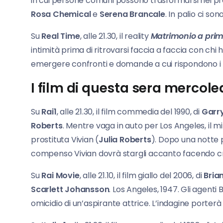
in cui persone comuni possono trasformarsi nei prop
Rosa Chemical
e
Serena Brancale
. In palio ci so
Su
Real Time
, alle 21.30, il reality
Matrimonio a prima
intimità prima di ritrovarsi faccia a faccia con chi
emergere confronti e domande a cui rispondono i n
I film di questa sera mercole
Su
Rai1
, alle 21.30, il film commedia del 1990, di
Garry
Roberts
. Mentre vaga in auto per Los Angeles, il m
prostituta Vivian (
Julia Roberts
). Dopo una notte p
compenso Vivian dovrà stargli accanto facendo cr
Su
Rai Movie
, alle 21.10, il film giallo del 2006, di
Bria
Scarlett Johansson
. Los Angeles, 1947. Gli agenti
omicidio di un’aspirante attrice. L’indagine porterà 