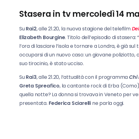
Stasera in tv mercoledì 14 ma
Su
Rai2
, alle 21.20, la nuova stagione del telefilm
Del
Elizabeth Bourgine
. Titolo dell’episodio di stasera: 
l’ora di lasciare l’isola e tornare a Londra, è già s
occuparsi di un nuovo caso: un giovane poliziotto, at
suo tirocinio, è stato ucciso.
Su
Rai3
, alle 21.20, l’attualità con il programma
Chi 
Greta Spreafico
, la cantante rock di Erba (Como
quella notte? La donna si trovava in Veneto per ven
presentata.
Federica Sciarelli
ne parla oggi.