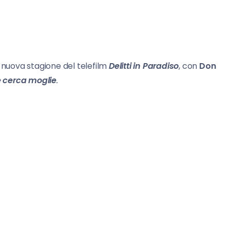
a nuova stagione del telefilm
Delitti in Paradiso
, con
Don
pe cerca moglie
.