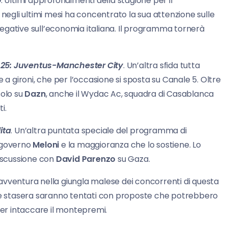
o
. Ultimi approfondimenti della stagione per il
 negli ultimi mesi ha concentrato la sua attenzione sulle
egative sull’economia italiana. Il programma tornerà
p 25: Juventus-Manchester City
. Un’altra sfida tutta
 a gironi, che per l’occasione si sposta su Canale 5. Oltre
solo su
Dazn
, anche il Wydac Ac, squadra di Casablanca
i.
ita
. Un’altra puntata speciale del programma di
l governo
Meloni
e la maggioranza che lo sostiene. Lo
discussione con
David Parenzo
su Gaza.
’avventura nella giungla malese dei concorrenti di questa
e stasera saranno tentati con proposte che potrebbero
per intaccare il montepremi.