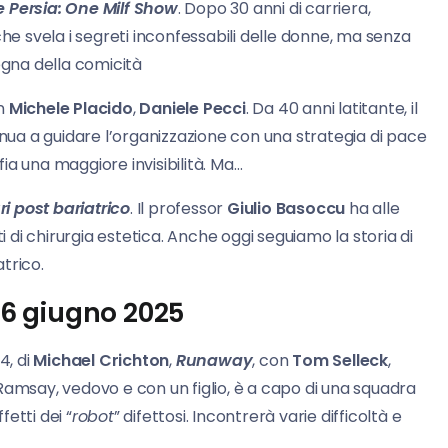
Persia: One Milf Show
. Dopo 30 anni di carriera,
 svela i segreti inconfessabili delle donne, ma senza
egna della comicità
on
Michele Placido
,
Daniele Pecci
. Da 40 anni latitante, il
inua a guidare l’organizzazione con una strategia di pace
fia una maggiore invisibilità. Ma…
uri post bariatrico
. Il professor
Giulio Basoccu
ha alle
i di chirurgia estetica. Anche oggi seguiamo la storia di
atrico.
 26 giugno 2025
84, di
Michael Crichton
,
Runaway
, con
Tom Selleck
,
e Ramsay, vedovo e con un figlio, è a capo di una squadra
fetti dei “
robot
” difettosi. Incontrerà varie difficoltà e