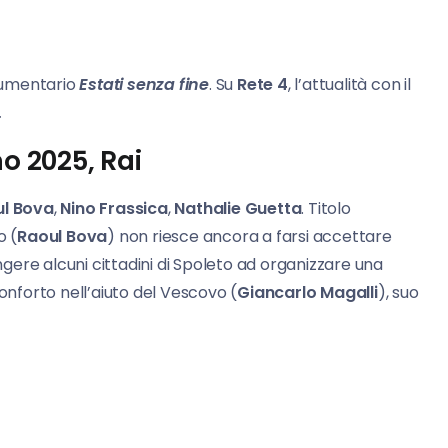
ocumentario
Estati senza fine
. Su
Rete 4
, l’attualità con il
.
no 2025, Rai
l Bova
,
Nino Frassica
,
Nathalie Guetta
. Titolo
o (
Raoul Bova
) non riesce ancora a farsi accettare
ere alcuni cittadini di Spoleto ad organizzare una
onforto nell’aiuto del Vescovo (
Giancarlo Magalli
), suo