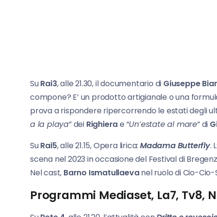
Su
Rai3
, alle 21.30, il documentario di
Giuseppe Bia
compone? E’ un prodotto artigianale o una formu
prova a rispondere ripercorrendo le estati degli
a la playa
” dei
Righiera
e “
Un’estate al mare
” di
G
Su
Rai5
, alle 21.15, Opera lirica:
Madama Butterfly
. 
scena nel 2023 in occasione del Festival di Bregenz
Nel cast,
Barno Ismatullaeva
nel ruolo di Cio-Cio
Programmi Mediaset, La7, Tv8, N