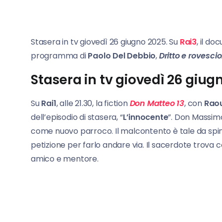
Stasera in tv giovedì 26 giugno 2025. Su
Rai3
, il d
programma di
Paolo Del Debbio
,
Dritto e rovescio
Stasera in tv giovedì 26 giug
Su
Rai1
, alle 21.30, la fiction
Don Matteo 13
, con
Raou
dell’episodio di stasera, “
L’innocente
”. Don Massim
come nuovo parroco. Il malcontento è tale da sping
petizione per farlo andare via. Il sacerdote trova c
amico e mentore.