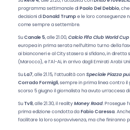
Su
Rete 4
, alle 21.20, l’attualità con
Dritto e rovesci
programma settimanale di
Paolo Del Debbio
, che
decisioni di
Donald Trump
e le loro conseguenze n
come sempre a settembre.
Su
Canale 5
, alle 21.00,
Calcio Fifa Club World Cu
europea in prima serata nell’ultimo turno della fase
ai bianconeri e al City stasera si sfidano, in diretta 
(Marocco), e l’Al-Ai, in arrivo dagli Emirati Arabi Unit
Su
La7
, alle 21.15, l’attualità con
Speciale Piazza pul
Corrado Formigli
, sempre in prima linea contro i
scorso 5 giugno il giornalista ha avuto un’accesa 
Su
Tv8
, alle 21.30, il reality
Money Road
. Prosegue l
prima edizione condotta da
Fabio Caressa
. Anch
facilitare la loro sopravvivenza, ma che finiranno 