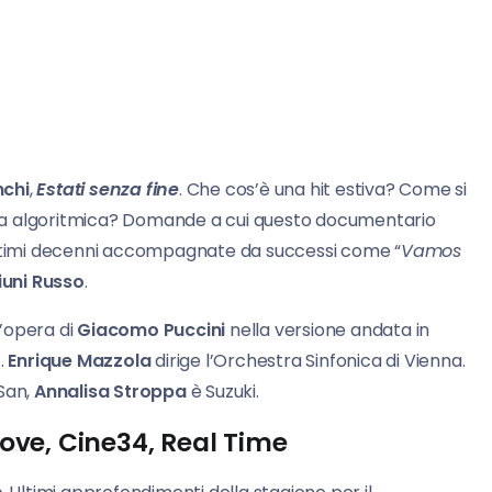
nchi
,
Estati senza fine
. Che cos’è una hit estiva? Come si
la algoritmica? Domande a cui questo documentario
 ultimi decenni accompagnate da successi come “
Vamos
iuni Russo
.
L’opera di
Giacomo Puccini
nella versione andata in
.
Enrique Mazzola
dirige l’Orchestra Sinfonica di Vienna.
-San,
Annalisa Stroppa
è Suzuki.
ove, Cine34, Real Time