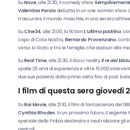
Su
Nove
, alle 21.30, il comedy show
Semplicemente 
Valentina Persia
debutta in un one woman show che
trascurare il mondo maschile, in una serata all’ins
Su
Cine34
, alle 21.00, la fiction
L’ultimo padrino
, c
capo di Cosa Nostra,
Bernardo Provenzano
, cont
verso lo Stato e tra le famiglie, che assicuri alla ma
Su
Real Time
, alle 21.30, il docu-reality
Il re del bist
spalle 25 anni di esperienza e oltre 15.000 intervent
due sue pazienti, dalla prima visita fino al post bari
I film di questa sera giovedì
Su
Rai Movie
, alle 21.10, il film di fantascienza del 19
Cynthia Rhodes
. In un prossimo futuro, il segent
speciale della Polizia destinata a neutralizzare gli ef
pericoli.