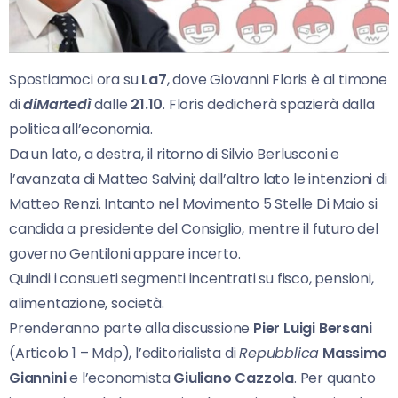
Spostiamoci ora su
La7
, dove Giovanni Floris è al timone
di
diMartedì
dalle
21.10
. Floris dedicherà spazierà dalla
politica all’economia.
Da un lato, a destra, il ritorno di Silvio Berlusconi e
l’avanzata di Matteo Salvini; dall’altro lato le intenzioni di
Matteo Renzi. Intanto nel Movimento 5 Stelle Di Maio si
candida a presidente del Consiglio, mentre il futuro del
governo Gentiloni appare incerto.
Quindi i consueti segmenti incentrati su fisco, pensioni,
alimentazione, società.
Prenderanno parte alla discussione
Pier Luigi Bersani
(Articolo 1 – Mdp), l’editorialista di
Repubblica
Massimo
Giannini
e l’economista
Giuliano Cazzola
. Per quanto