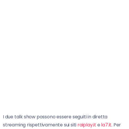
I due talk show possono essere seguiti in diretta
streaming rispettivamente sui siti
raiplay.it
e
la7.it
. Per