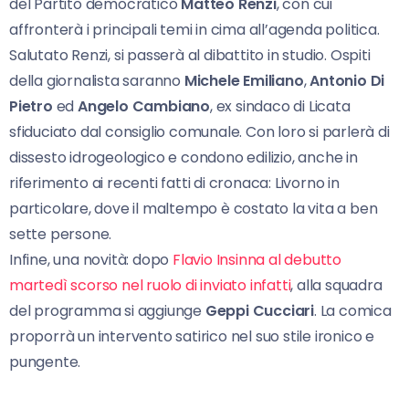
del Partito democratico
Matteo Renzi
, con cui
affronterà i principali temi in cima all’agenda politica.
Salutato Renzi, si passerà al dibattito in studio. Ospiti
della giornalista saranno
Michele Emiliano
,
Antonio Di
Pietro
ed
Angelo Cambiano
, ex sindaco di Licata
sfiduciato dal consiglio comunale. Con loro si parlerà di
dissesto idrogeologico e condono edilizio, anche in
riferimento ai recenti fatti di cronaca: Livorno in
particolare, dove il maltempo è costato la vita a ben
sette persone.
Infine, una novità: dopo
Flavio Insinna al debutto
martedì scorso nel ruolo di inviato infatti
, alla squadra
del programma si aggiunge
Geppi Cucciari
. La comica
proporrà un intervento satirico nel suo stile ironico e
pungente.