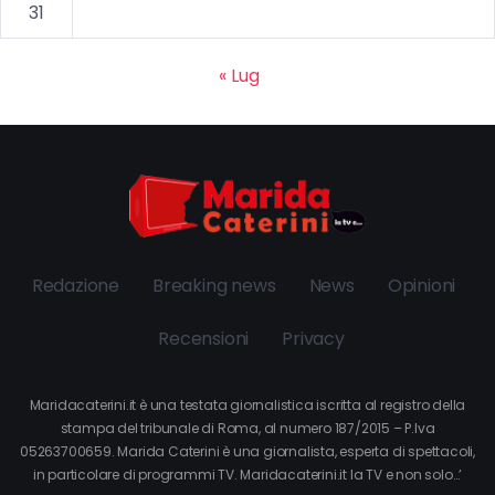
31
« Lug
Redazione
Breaking news
News
Opinioni
Recensioni
Privacy
Maridacaterini.it è una testata giornalistica iscritta al registro della
stampa del tribunale di Roma, al numero 187/2015 – P.Iva
05263700659. Marida Caterini è una giornalista, esperta di spettacoli,
in particolare di programmi TV. Maridacaterini.it la TV e non solo…’