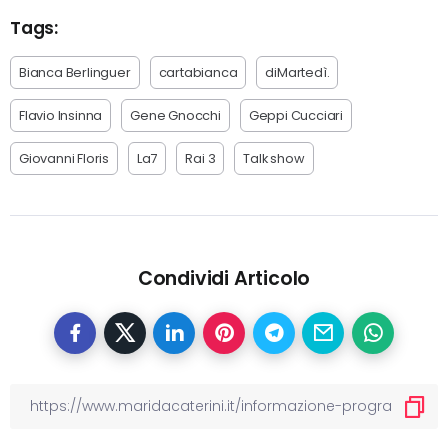
Tags:
Bianca Berlinguer
cartabianca
diMartedì.
Flavio Insinna
Gene Gnocchi
Geppi Cucciari
Giovanni Floris
La7
Rai 3
Talk show
Condividi Articolo