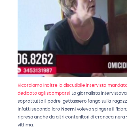
Ricordiamo inoltre la discutibile intervista manda
dedicato agli scomparsi
. La giornalista intervistav
soprattutto il padre, gettassero fango sulla ragazzin
Infatti secondo loro
Noemi
voleva spingere il fidanz
ripresa anche da altri contenitori di cronaca nera
vittima.