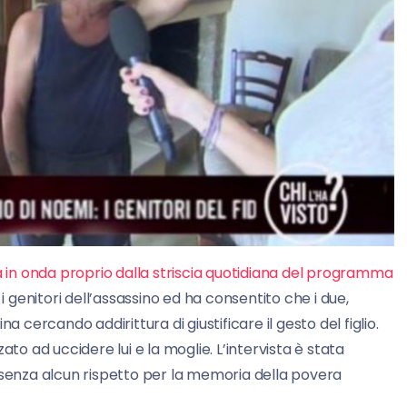
ta in onda proprio dalla striscia quotidiana del programma
a i genitori dell’assassino ed ha consentito che i due,
a cercando addirittura di giustificare il gesto del figlio.
ato ad uccidere lui e la moglie. L’intervista è stata
 senza alcun rispetto per la memoria della povera