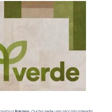
sposta a
Barano.
Qui ha sede una piccola azienda