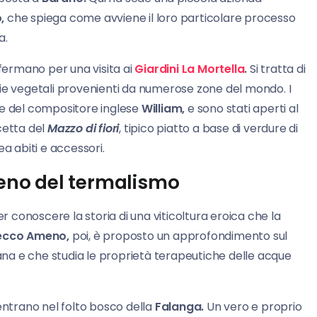
,
che spiega come avviene il loro particolare processo
a.
 fermano per una visita ai
Giardini La Mortella
.
Si tratta di
cie vegetali provenienti da numerose zone del mondo. I
e del compositore inglese
William,
e sono stati aperti al
cetta del
Mazzo di fiori
, tipico piatto a base di verdure di
a abiti e accessori.
omeno del termalismo
r conoscere la storia di una viticoltura eroica che la
ecco Ameno,
poi, è proposto un approfondimento sul
na e che studia le proprietà terapeutiche delle acque
entrano nel folto bosco della
Falanga.
Un vero e proprio