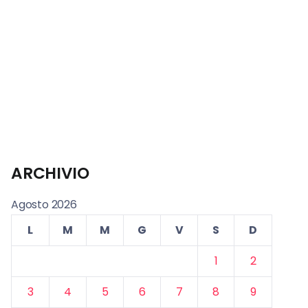
ARCHIVIO
Agosto 2026
L
M
M
G
V
S
D
1
2
3
4
5
6
7
8
9