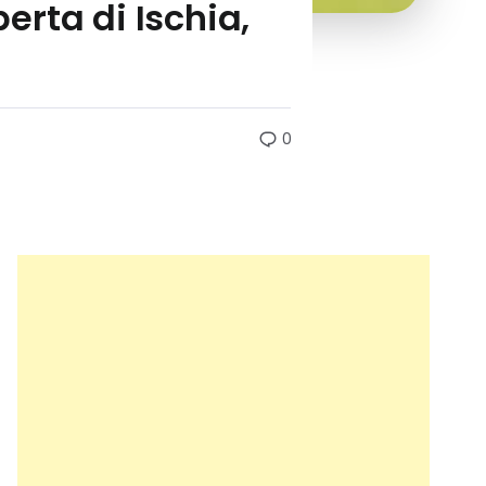
perta di Ischia,
0