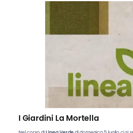
I Giardini La Mortella
Nel corso di
Linea Verde
di domenica 5 luglio ci si 