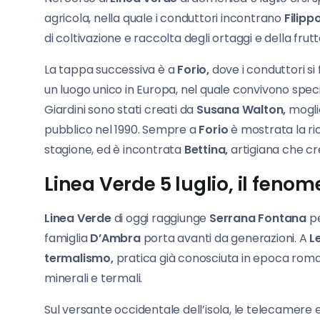
agricola, nella quale i conduttori incontrano
Filippo
di coltivazione e raccolta degli ortaggi e della frutt
La tappa successiva è a
Forio,
dove i conduttori si
un luogo unico in Europa, nel quale convivono spe
Giardini sono stati creati da
Susana Walton,
mogli
pubblico nel 1990. Sempre a
Forio
è mostrata la ri
stagione, ed è incontrata
Bettina,
artigiana che cre
Linea Verde 5 luglio, il fen
Linea Verde
di oggi raggiunge
Serrana Fontana
pe
famiglia
D’Ambra
porta avanti da generazioni. A
L
termalismo,
pratica già conosciuta in epoca roma
minerali e termali.
Sul versante occidentale dell’isola, le telecamere 