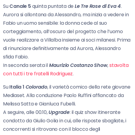
Su
Canale 5
quinta puntata de
Le Tre Rose di Eva 4
.
Aurora si allontana da Alessandro, ma inizia a vedere in
Fabio un uomo sensibile: la donna cede al suo
corteggiamento, all’oscuro del progetto che l’uomo
vuole realizzare a Villalba insieme ai soci milanesi. Prima
di rinunciare definitivamente ad Aurora, Alessandro
sfida Fabio.
In seconda serata il
Maurizio Costanzo Show
,
stavolta
con tutti i tre fratelli Rodriguez
.
Su
Italia 1
Colorado
, il varietà comico della rete giovane
Mediaset. Alla conduzione Paolo Ruffini affiancato da
Melissa Satta e Gianluca Fubelli.
A seguire, alle 00.10,
Upgrade
: il quiz show itinerante
condotto da Giulio Golia in cui, alle risposte sbagliate, i
concorrenti si ritrovano con il blocco degli