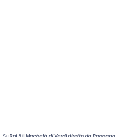
Su
Rai 5
il
Macbeth di Verdi diretto da Pappano
.