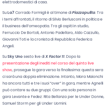
elettrodomestici di casa.
Su
La7
Corrado Formigli è al timone di
Piazzapulita
. Tra
i temi affrontati, il ritorno di Silvio Berlusconi in politica e
il business dell’omeopatia. Tra gli ospiti in studio,
Ferruccio De Bortoli, Antonio Padellaro, Aldo Cazzullo,
Giovanni Toti e la cronista di Repubblica Federica
Angeli.
Su
Sky Uno
sesto live di
X Factor 11
. Dopo la
presentazione degli inediti nel corso del quinto live
show
, prosegue la gara verso la finalissima: questa sera
ci sarà una doppia eliminazione. Intanto, Mara Maionchi
ha ancora tutti e tre i suoi “over” in gara, mentre Agnelli
può contare su due gruppi. Con una sola persona in
gara Levante e Fedez: Rita Bellanza per le Under Donne,
Samuel Storm per gli Under Uomini.