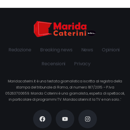
Redazione
Breaking news
News
Opinioni
Recensioni
Privacy
Maridacaterini.it è una testata giornalistica iscritta al registro della
stampa del tribunale di Roma, al numero 187/2015 – P.Iva
05263700659. Marida Caterini è una giornalista, esperta di spettacoli,
in particolare di programmi TV. Maridacaterini.it la TV e non solo…’