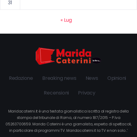
31
« Lug
Redazione
Breaking news
News
Opinioni
Recensioni
Privacy
Maridacaterini.it è una testata giornalistica iscritta al registro della
stampa del tribunale di Roma, al numero 187/2015 – P.Iva
05263700659. Marida Caterini è una giornalista, esperta di spettacoli,
in particolare di programmi TV. Maridacaterini.it la TV e non solo…’