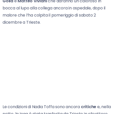
Golia
e
Matteo Viviani
che daranno un caloroso In
bocca al lupo alla collega ancora in ospedale, dopo il
malore che l’ha colpita il pomeriggio di sabato 2
dicembre a Trieste.
Le condizioni di Nadia Toffa sono ancora
critiche
e, nella
notte, la Iena è stata trasferita da Trieste in elicottero,