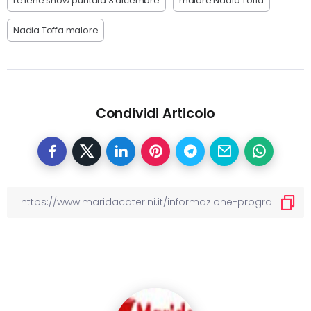
Le iene show puntata 3 dicembre
malore Nadia Toffa
Nadia Toffa malore
Condividi Articolo