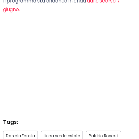
Il programma sta andando in onda
dallo scorso 7
giugno.
Tags:
Daniela Ferolla
Linea verde estate
Patrizio Roversi