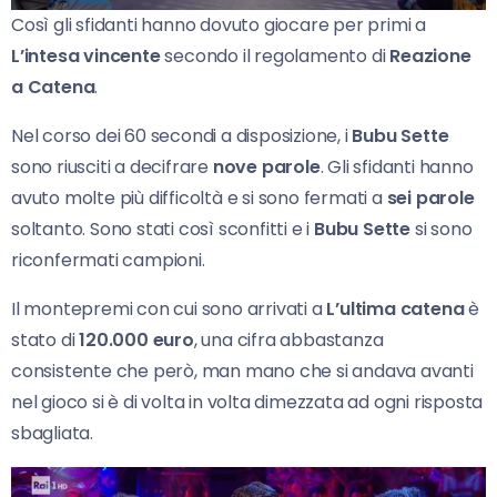
Così gli sfidanti hanno dovuto giocare per primi a
L’intesa vincente
secondo il regolamento di
Reazione
a Catena
.
Nel corso dei 60 secondi a disposizione, i
Bubu Sette
sono riusciti a decifrare
nove parole
. Gli sfidanti hanno
avuto molte più difficoltà e si sono fermati a
sei parole
soltanto. Sono stati così sconfitti e i
Bubu Sette
si sono
riconfermati campioni.
Il montepremi con cui sono arrivati a
L’ultima catena
è
stato di
120.000 euro
, una cifra abbastanza
consistente che però, man mano che si andava avanti
nel gioco si è di volta in volta dimezzata ad ogni risposta
sbagliata.