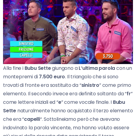
Alla fine i
Bubu Sette
giungono a
L’ultima parola
con un
montepremi di
7.500 euro
. Il triangolo che si sono
trovati di fronte era sostituito da “
sinistro
” come primo
elemento. Il secondo invece era definito soltanto da “
fr
”
come lettere iniziali ed “
e
” come vocale finale. I
Bubu
Sette
naturalmente hanno acquistato il terzo elemento
che era “
capelli
“. Sottolineiamo però che avevano
indovinato la parola vincente, ma hanno voluto essere