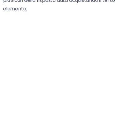
più sicuri della risposta data acquistando il terzo
elemento.