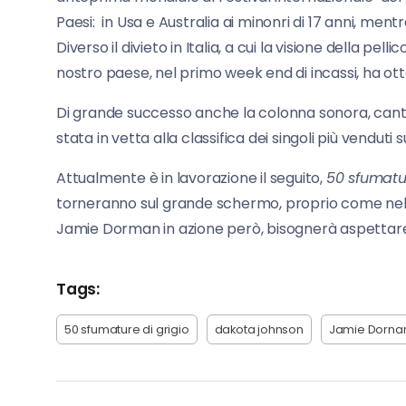
Paesi: in Usa e Australia ai minonri di 17 anni, ment
Diverso il divieto in Italia, a cui la visione della pell
nostro paese, nel primo week end di incassi, ha ot
Di grande successo anche la colonna sonora, canta
stata in vetta alla classifica dei singoli più venduti 
Attualmente è in lavorazione il seguito,
50 sfumatu
torneranno sul grande schermo, proprio come nel 
Jamie Dorman in azione però, bisognerà aspettare 
Tags:
50 sfumature di grigio
dakota johnson
Jamie Dorna