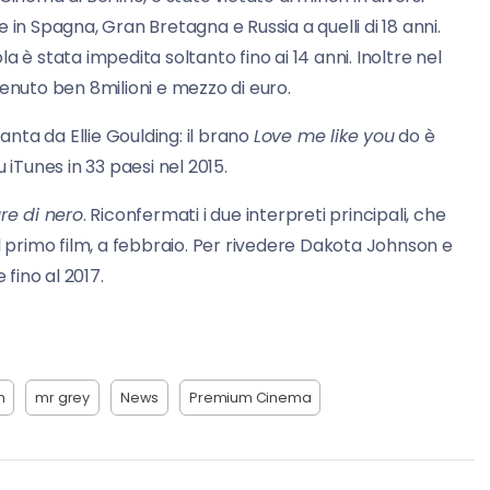
re in Spagna, Gran Bretagna e Russia a quelli di 18 anni.
icola è stata impedita soltanto fino ai 14 anni. Inoltre nel
tenuto ben 8milioni e mezzo di euro.
nta da Ellie Goulding: il brano
Love me like you
do è
su iTunes in 33 paesi nel 2015.
re di nero
. Riconfermati i due interpreti principali, che
primo film, a febbraio. Per rivedere Dakota Johnson e
fino al 2017.
n
mr grey
News
Premium Cinema