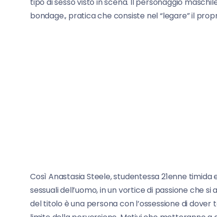
tipo di sesso visto in scena. Il personaggio maschile 
bondage., pratica che consiste nel “legare” il propr
Così Anastasia Steele, studentessa 21enne timida e 
sessuali dell’uomo, in un vortice di passione che s
del titolo è una persona con l’ossessione di dover t