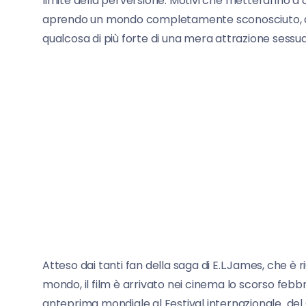
limite della perversione. Motivi che metteranno a du
aprendo un mondo completamente sconosciuto, dov
qualcosa di più forte di una mera attrazione sessua
Atteso dai tanti fan della saga di E.L.James, che è ri
mondo, il film è arrivato nei cinema lo scorso febb
anteprima mondiale al Festival internazionale del Ci