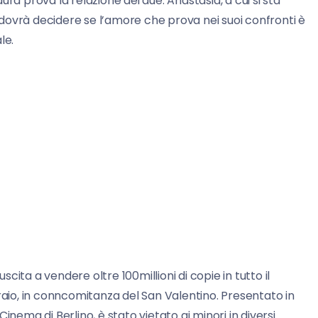
ra prova la relazione dei due: Anastasia, a cui si sta
rà decidere se l’amore che prova nei suoi confronti è
le.
uscita a vendere oltre 100millioni di copie in tutto il
raio, in conncomitanza del San Valentino. Presentato in
nema di Berlino, è stato vietato ai minori in diversi