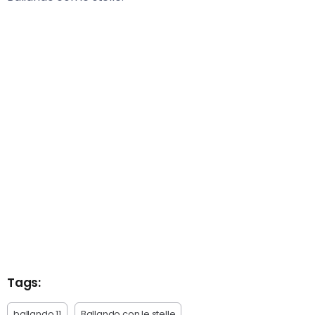
Tags:
ballando 11
Ballando con le stelle