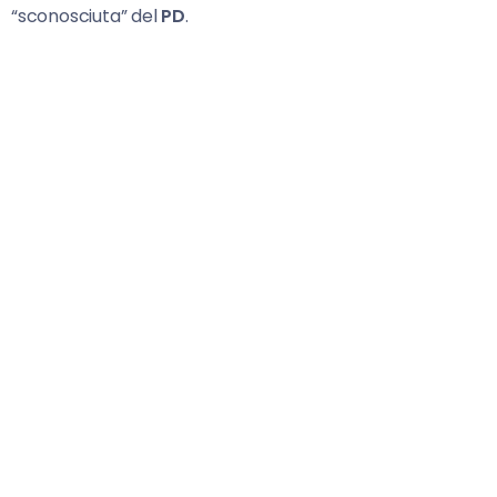
“sconosciuta” del
PD
.