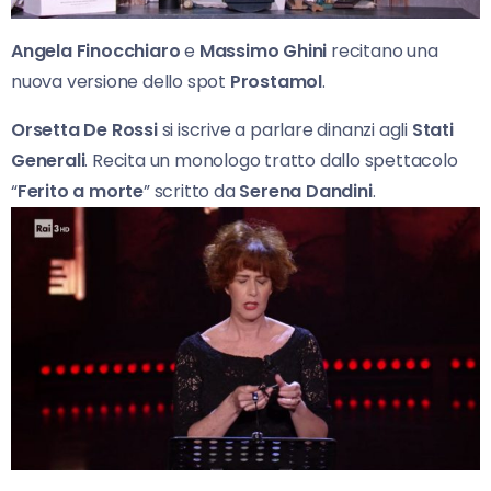
Angela Finocchiaro
e
Massimo Ghini
recitano una
nuova versione dello spot
Prostamol
.
Orsetta De Rossi
si iscrive a parlare dinanzi agli
Stati
Generali
. Recita un monologo tratto dallo spettacolo
“
Ferito a morte
” scritto da
Serena Dandini
.