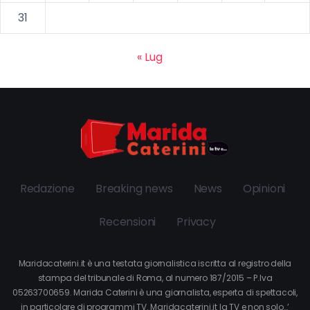
31
« Lug
Redazione
Breaking news
News
Opinioni
Recensioni
Privacy
Maridacaterini.it è una testata giornalistica iscritta al registro della
stampa del tribunale di Roma, al numero 187/2015 – P.Iva
05263700659. Marida Caterini è una giornalista, esperta di spettacoli,
in particolare di programmi TV. Maridacaterini.it la TV e non solo…’