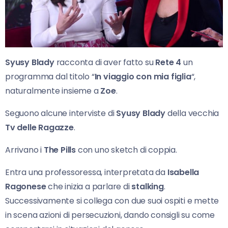
Syusy Blady
racconta di aver fatto su
Rete 4
un
programma dal titolo “
In viaggio con mia figlia
“,
naturalmente insieme a
Zoe
.
Seguono alcune interviste di
Syusy Blady
della vecchia
Tv delle Ragazze
.
Arrivano i
The Pills
con uno sketch di coppia.
Entra una professoressa, interpretata da
Isabella
Ragonese
che inizia a parlare di
stalking
.
Successivamente si collega con due suoi ospiti e mette
in scena azioni di persecuzioni, dando consigli su come