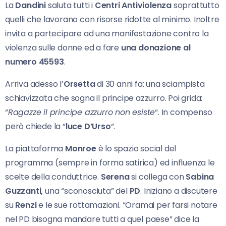
La
Dandini
saluta tutti i
Centri Antiviolenza
soprattutto
quelli che lavorano con risorse ridotte al minimo. Inoltre
invita a partecipare ad una manifestazione contro la
violenza sulle donne ed a fare
una donazione al
numero 45593
.
Arriva adesso l’
Orsetta
di 30 anni fa: una sciampista
schiavizzata che sogna il principe azzurro. Poi grida:
“
Ragazze il principe azzurro non esiste
“. In compenso
però chiede la “
luce D’Urso
“.
La piattaforma
Monroe
è lo spazio social del
programma (sempre in forma satirica) ed influenza le
scelte della conduttrice.
Serena
si collega con
Sabina
Guzzanti,
una “sconosciuta” del
PD
. Iniziano a discutere
su
Renzi
e le sue rottamazioni. “Oramai per farsi notare
nel PD bisogna mandare tutti a quel paese” dice la