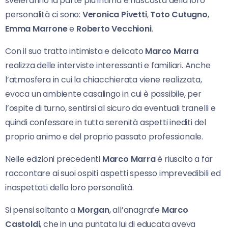
sveleranno la parte più intima e nascosta della loro
personalità ci sono:
Veronica Pivetti
,
Toto Cutugno
,
Emma Marrone
e
Roberto Vecchioni
.
Con il suo tratto intimista e delicato
Marco Marra
realizza delle interviste interessanti e familiari. Anche
l’atmosfera in cui la chiacchierata viene realizzata,
evoca un ambiente casalingo in cui è possibile, per
l’ospite di turno, sentirsi al sicuro da eventuali tranelli e
quindi confessare in tutta serenità aspetti inediti del
proprio animo e del proprio passato professionale.
Nelle edizioni precedenti
Marco Marra
è riuscito a far
raccontare ai suoi ospiti aspetti spesso imprevedibili ed
inaspettati della loro personalità.
Si pensi soltanto a
Morgan
, all’anagrafe
Marco
Castoldi
, che in una puntata lui di educata aveva