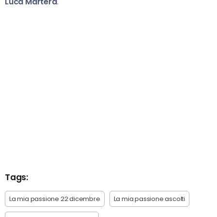
Luca Martera
.
Tags:
La mia passione 22 dicembre
La mia passione ascolti