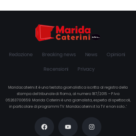
Redazione
Breaking news
News
Opinioni
Recensioni
Privacy
Maridacaterini.it è una testata giornalistica iscritta al registro della
stampa del tribunale di Roma, al numero 187/2015 – P.Iva
05263700659. Marida Caterini è una giornalista, esperta di spettacoli,
in particolare di programmi TV. Maridacaterini.it la TV e non solo…’