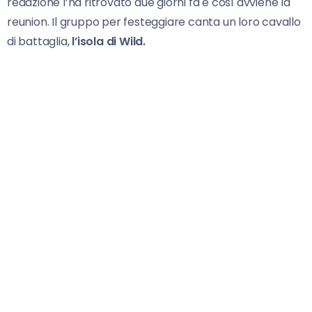
redazione l’ha ritrovato due giorni fa e così avviene la
reunion. Il gruppo per festeggiare canta un loro cavallo
di battaglia,
l’isola di Wild.