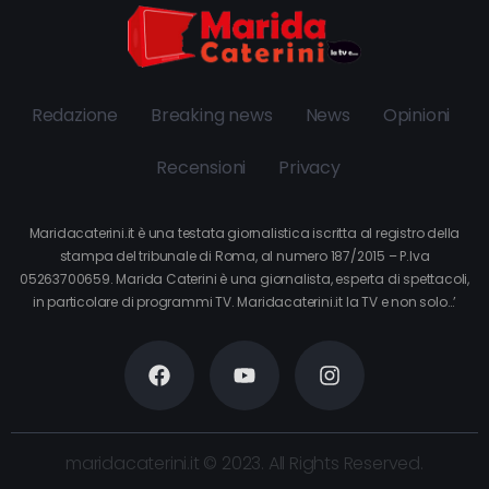
Redazione
Breaking news
News
Opinioni
Recensioni
Privacy
Maridacaterini.it è una testata giornalistica iscritta al registro della
stampa del tribunale di Roma, al numero 187/2015 – P.Iva
05263700659. Marida Caterini è una giornalista, esperta di spettacoli,
in particolare di programmi TV. Maridacaterini.it la TV e non solo…’
maridacaterini.it © 2023. All Rights Reserved.