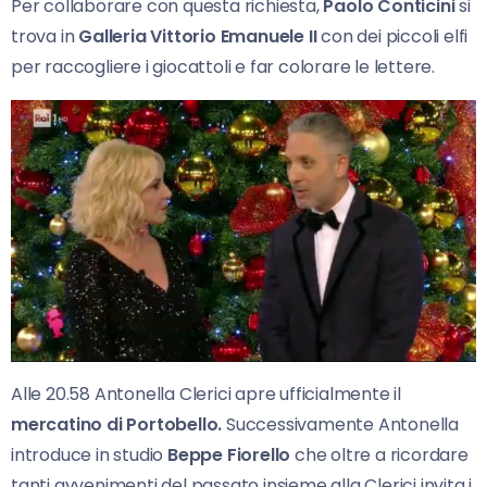
Per collaborare con questa richiesta,
Paolo Conticini
si
trova in
Galleria Vittorio Emanuele II
con dei piccoli elfi
per raccogliere i giocattoli e far colorare le lettere.
Alle 20.58 Antonella Clerici apre ufficialmente il
mercatino di Portobello.
Successivamente Antonella
introduce in studio
Beppe Fiorello
che oltre a ricordare
tanti avvenimenti del passato insieme alla Clerici invita i