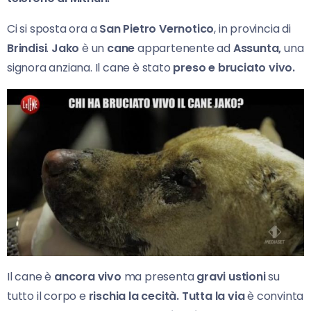
Ci si sposta ora a
San Pietro Vernotico
, in provincia di
Brindisi
.
Jako
è un
cane
appartenente ad
Assunta,
una
signora anziana. Il cane è stato
preso e bruciato vivo.
Il cane è
ancora vivo
ma presenta
gravi ustioni
su
tutto il corpo e
rischia la cecità. Tutta la via
è convinta