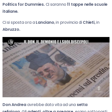
Politics for Dummies.
Ci saranno
11 tappe nelle scuole
italiane.
Ci si sposta ora a
Lanciano
, in provincia di
Chieti
,
in
Abruzzo.
Don Andrea
avrebbe dato vita ad una
setta
religiosa
.
Gli
adepti, oltre a pregare,
erano sottoposti