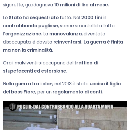
sigarette, guadagnava
10
milioni di lire al mese.
Lo
Stato
ha
sequestrato
tutto. Nel
2000 finì il
contrabbando pugliese
, venne smantellata tutta
l’
organizzazione.
La
manovalanza
, diventata
disoccupata, è dovuta
reinventarsi. La guerra è finita
ma non la criminalità.
Ora i malviventi si occupano del
traffico di
stupefacenti ed estorsione.
Nella
guerra tra i clan
, nel 2013 è stato
ucciso il figlio
del boss Fiore
, per un
regolamento di conti.