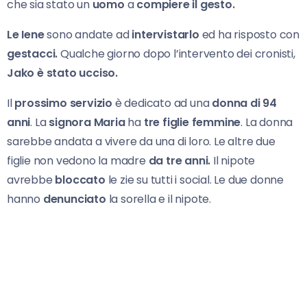
che sia stato un
uomo
a
compiere il gesto.
Le Iene
sono andate ad
intervistarlo
ed ha risposto con
gestacci.
Qualche giorno dopo l’intervento dei cronisti,
Jako
è stato ucciso.
Il
prossimo servizio
è dedicato ad una
donna di 94
anni
. La
signora Maria
ha
tre figlie femmine
. La donna
sarebbe andata a vivere da una di loro. Le altre due
figlie non vedono la madre
da tre anni.
Il nipote
avrebbe
bloccato
le zie su tutti i social. Le due donne
hanno
denunciato
la sorella e il nipote.