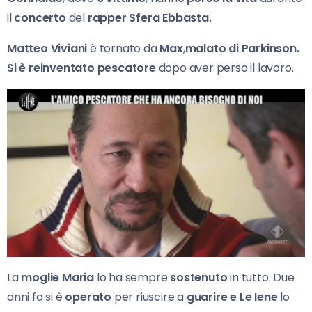
il
concerto
del
rapper Sfera Ebbasta.
Matteo Viviani
è tornato da
Max
,
malato di Parkinson.
Si è reinventato pescatore
dopo aver perso il lavoro.
La
moglie Maria
lo ha sempre
sostenuto
in tutto. Due
anni fa si è
operato
per riuscire a
guarire e Le Iene
lo