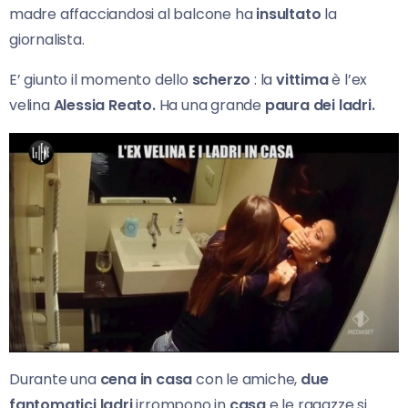
madre affacciandosi al balcone ha
insultato
la
giornalista.
E’ giunto il momento dello
scherzo
: la
vittima
è l’ex
velina
Alessia Reato.
Ha una grande
paura dei ladri.
Durante una
cena in casa
con le amiche,
due
fantomatici ladri
irrompono in
casa
e le ragazze si