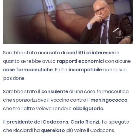
Sarebbe stato accusato di
conflitti di interesse
in
quanto avrebbe avuto
rapporti economici
con alcune
case
farmaceutiche
. Fatto
incompatibile
con la sua
posizione.
Sarebbe stato il
consulente
di una casa farmaceutica
che sponsorizzava il vaccino contro il
meningococco
,
che tra l’altro voleva rendere
obbligatorio.
Il
presidente del Codacons, Carlo Rienzi,
ha spiegato
che Ricciardi ha
querelato
più volte il Codacons.