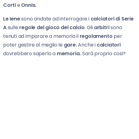
Corti
e
Onnis.
Le Iene
sono andate ad interrogare i
calciatori di Serie
A
sulle
regole del gioco del calcio
. Gli
arbitri
sono
tenuti ad imparare a memoria il
regolamento
per
poter gestire al meglio le
gare.
Anche i
calciatori
dovrebbero saperlo a
memoria
…Sarà proprio cosi?