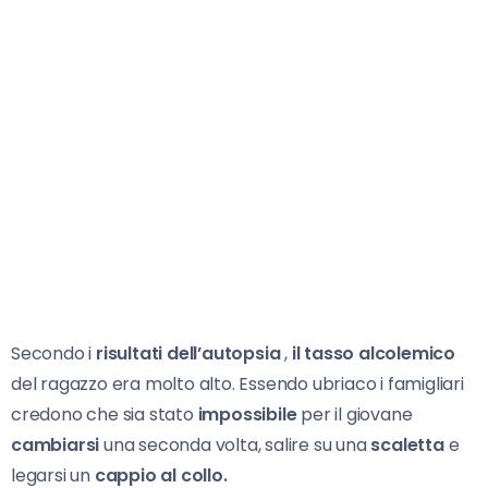
Secondo i
risultati dell’autopsia
,
il tasso alcolemico
del ragazzo era molto alto. Essendo ubriaco i famigliari
credono che sia stato
impossibile
per il giovane
cambiarsi
una seconda volta, salire su una
scaletta
e
legarsi un
cappio al collo.