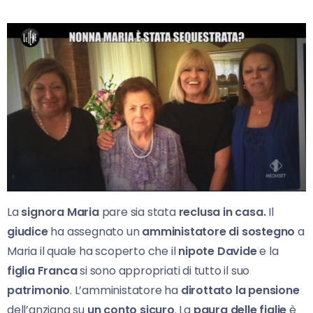
La
signora Maria
pare sia stata
reclusa in casa.
Il
giudice
ha assegnato un
amministatore di sostegno
a
Maria il quale ha scoperto che il
nipote
Davide
e la
figlia Franca
si sono appropriati di tutto il suo
patrimonio
. L’amministatore ha
dirottato la pensione
dell’anziana su
un conto sicuro
. La
paura delle figlie
è