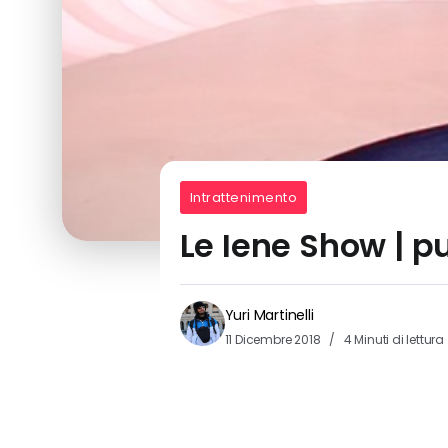
Intrattenimento
Le Iene Show | pu
Yuri Martinelli
11 Dicembre 2018
4 Minuti di lettura