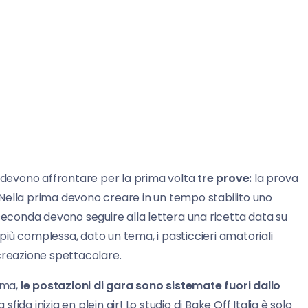
devono affrontare per la prima volta
tre prove:
la prova
Nella prima devono creare in un tempo stabilito uno
 seconda devono seguire alla lettera una ricetta data su
a più complessa, dato un tema, i pasticcieri amatoriali
 creazione spettacolare.
mma,
le postazioni di gara sono sistemate fuori dallo
 la sfida inizia en plein air! Lo studio di Bake Off Italia è solo