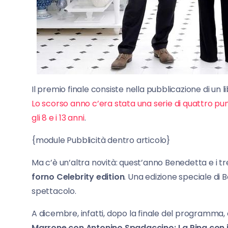
Il premio finale consiste nella pubblicazione di un l
Lo scorso anno c’era stata una serie di quattro pu
gli 8 e i 13 anni
.
{module Pubblicità dentro articolo}
Ma c’è un’altra novità: quest’anno Benedetta e i tre
forno Celebrity edition
. Una edizione speciale di
spettacolo.
A dicembre, infatti, dopo la finale del programm
Marrone con Antonino Spadaccino; La Pina con i