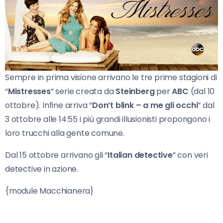
Sempre in prima visione arrivano le tre prime stagioni di
“
Mistresses
” serie creata da
Steinberg
per
ABC
(dal 10
ottobre). Infine arriva “
Don’t blink – a me gli occhi
” dal
3 ottobre alle 14:55 i più grandi illusionisti propongono i
loro trucchi alla gente comune.
Dal 15 ottobre arrivano gli “
Italian detective
” con veri
detective in azione.
{module Macchianera}