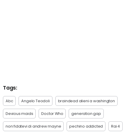
Tags:
Abc
Angelo Teodoli
braindead alieni a washington
Devious maids
Doctor Who
generation gap
non fidatevi di andrew mayne
pechino addicted
Rai 4