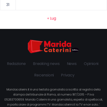
31
« Lug
Redazione
Breaking news
News
Opinioni
Recensioni
Privacy
Maridacaterini.it è una testata giornalistica iscritta al registro della
stampa del tribunale di Roma, al numero 187/2015 – P.Iva
05263700659. Marida Caterini è una giornalista, esperta di spettacoli,
in particolare di programmi TV. Maridacaterini.it la TV e non solo…’