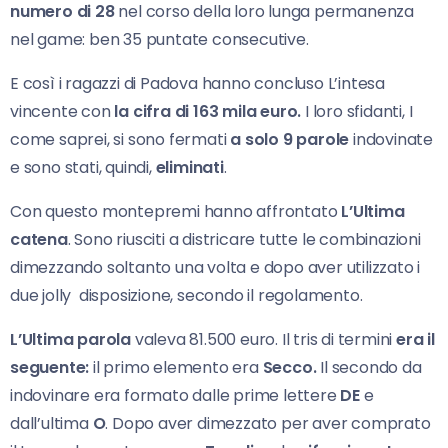
numero di 28
nel corso della loro lunga permanenza
nel game: ben 35 puntate consecutive.
E così i ragazzi di Padova hanno concluso L’intesa
vincente con
la cifra di 163 mila euro.
I loro sfidanti, I
come saprei, si sono fermati
a solo 9 parole
indovinate
e sono stati, quindi,
eliminati
.
Con questo montepremi hanno affrontato
L’Ultima
catena
. Sono riusciti a districare tutte le combinazioni
dimezzando soltanto una volta e dopo aver utilizzato i
due jolly disposizione, secondo il regolamento.
L’Ultima parola
valeva 81.500 euro. Il tris di termini
era il
seguente:
il primo elemento era
Secco.
Il secondo da
indovinare era formato dalle prime lettere
DE
e
dall’ultima
O
. Dopo aver dimezzato per aver comprato