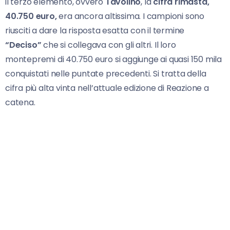
il terzo elemento, ovvero
Tavolino
, la
cifra rimasta,
40.750 euro,
era ancora altissima. I campioni sono
riusciti a dare la risposta esatta con il termine
“Deciso”
che si collegava con gli altri. Il loro
montepremi di 40.750 euro si aggiunge ai quasi 150 mila
conquistati nelle puntate precedenti. Si tratta della
cifra più alta vinta nell’attuale edizione di Reazione a
catena.