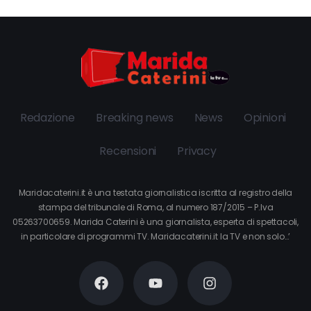
Redazione
Breaking news
News
Opinioni
Recensioni
Privacy
Maridacaterini.it è una testata giornalistica iscritta al registro della
stampa del tribunale di Roma, al numero 187/2015 – P.Iva
05263700659. Marida Caterini è una giornalista, esperta di spettacoli,
in particolare di programmi TV. Maridacaterini.it la TV e non solo…’