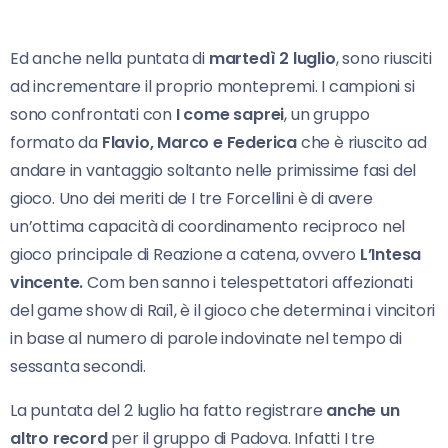
Ed anche nella puntata di
martedì 2 luglio
, sono riusciti
ad incrementare il proprio montepremi. I campioni si
sono confrontati con
I come saprei
, un gruppo
formato da
Flavio, Marco e Federica
che è riuscito ad
andare in vantaggio soltanto nelle primissime fasi del
gioco. Uno dei meriti de I tre Forcellini è di avere
un’ottima capacità di coordinamento reciproco nel
gioco principale di Reazione a catena, ovvero
L’Intesa
vincente.
Com ben sanno i telespettatori affezionati
del game show di Rai1, è il gioco che determina i vincitori
in base al numero di parole indovinate nel tempo di
sessanta secondi.
La puntata del 2 luglio ha fatto registrare
anche un
altro record
per il gruppo di Padova. Infatti I tre