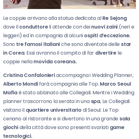
Le coppie arrivano alla statua dedicata al
Re Sejong
dove il
conduttore
li attende con dei
nuovi zaini
(neri e
leggeri) ed in compagnia di alcuni
ospiti d’eccezione.
Sono
tre famosi italiani
che sono diventate delle
star
in Corea
. Essi avranno il compito di far
divertire
le
coppie nella
movida coreana.
Cristina Confalonieri
accompagna i Wedding Planner,
Alberto Mondi
farà compagnia alle Top.
Marco Seoul
Mafia
è stato abbinato alle Collegiali. Mentre i Wedding
planner trascorrono la serata in una
spa
, Le Collegiali
visitano il
quartiere universitario
di Seoul. Le Top
cenano al ristorante e si divertono in una grande
sala
giochi
della città dove sono presenti svariati
game
tecnologici.