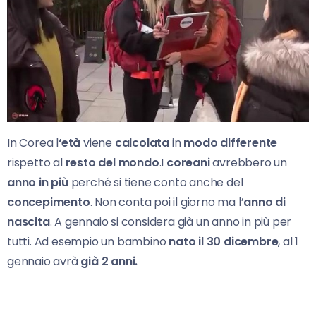
In Corea l
‘età
viene
calcolata
in
modo differente
rispetto al
resto del mondo
.I
coreani
avrebbero un
anno in più
perché si tiene conto anche del
concepimento
. Non conta poi il giorno ma l’
anno di
nascita
. A gennaio si considera già un anno in più per
tutti. Ad esempio un bambino
nato il 30 dicembre
, al 1
gennaio avrà
già 2 anni.