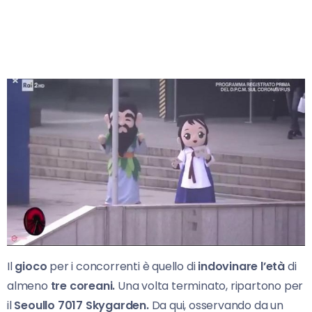
Il
gioco
per i concorrenti è quello di
indovinare l’età
di
almeno
tre coreani.
Una volta terminato, ripartono per
il
Seoullo 7017 Skygarden.
Da qui, osservando da un