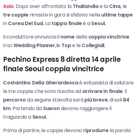
Asia
. Dopo aver affrontato la
Thailandia
e la
Cina,
le
tre coppie
rimaste in gara si sfidano nelle
ultime tappe
in
Corea Del Sud.
La
tappa finale
è a
Seoul.
Il conduttore annuncia il
nome
della
coppia vincitrice
tra i
Wedding Planner,
le
Top
e le
Collegiali.
Pechino Express 8 diretta 14 aprile
finale Seoul coppia vincitrice
Costantino Della Gherardesca
è entusiasta di salutare
le tre coppie che sono riuscite ad
arrivare in finale
. Il
percorso
da seguire stavolta sarà
più breve
, di soli
84
km
. Partendo da
Suwon
devono raggiungere il
traguardo a
Seoul.
Prima di partire, le coppie devono
riprodurre
la parola