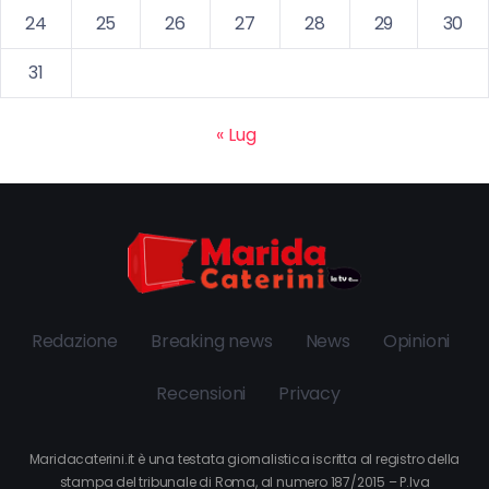
24
25
26
27
28
29
30
31
« Lug
Redazione
Breaking news
News
Opinioni
Recensioni
Privacy
Maridacaterini.it è una testata giornalistica iscritta al registro della
stampa del tribunale di Roma, al numero 187/2015 – P.Iva