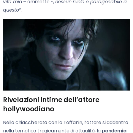
vita mia
– ammette -,
nessun ruolo è paragonabile a
questo
“.
Rivelazioni intime dell’attore
hollywoodiano
Nella chiacchierata con la Toffanin, l’attore si addentra
nella tematica tragicamente di attualità, la
pandemia