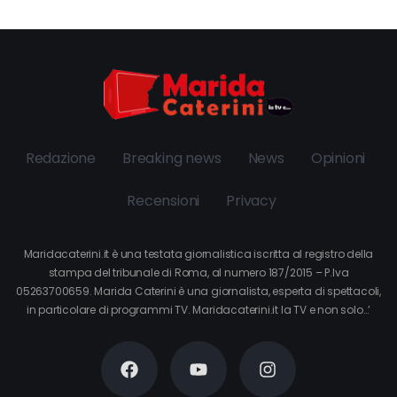
Redazione
Breaking news
News
Opinioni
Recensioni
Privacy
Maridacaterini.it è una testata giornalistica iscritta al registro della
stampa del tribunale di Roma, al numero 187/2015 – P.Iva
05263700659. Marida Caterini è una giornalista, esperta di spettacoli,
in particolare di programmi TV. Maridacaterini.it la TV e non solo…’