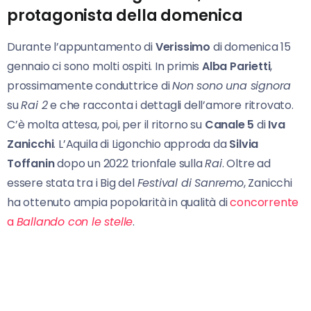
protagonista della domenica
Durante l’appuntamento di
Verissimo
di domenica 15
gennaio ci sono molti ospiti. In primis
Alba Parietti
,
prossimamente conduttrice di
Non sono una signora
su
Rai 2
e che racconta i dettagli dell’amore ritrovato.
C’è molta attesa, poi, per il ritorno su
Canale 5
di
Iva
Zanicchi
. L’Aquila di Ligonchio approda da
Silvia
Toffanin
dopo un 2022 trionfale sulla
Rai
. Oltre ad
essere stata tra i Big del
Festival di Sanremo
, Zanicchi
ha ottenuto ampia popolarità in qualità di
concorrente
a
Ballando con le stelle
.