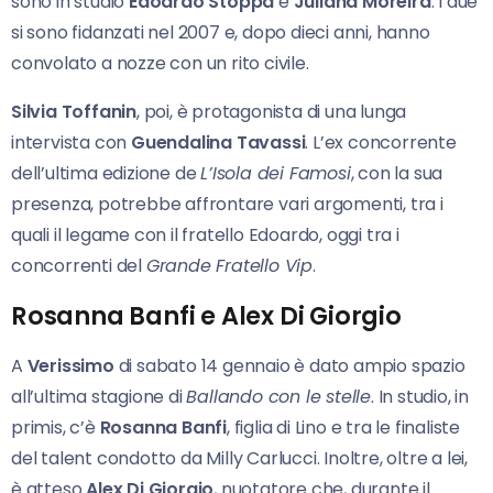
sono in studio
Edoardo Stoppa
e
Juliana Moreira
. I due
si sono fidanzati nel 2007 e, dopo dieci anni, hanno
convolato a nozze con un rito civile.
Silvia Toffanin
, poi, è protagonista di una lunga
intervista con
Guendalina Tavassi
. L’ex concorrente
dell’ultima edizione de
L’Isola dei Famosi
, con la sua
presenza, potrebbe affrontare vari argomenti, tra i
quali il legame con il fratello Edoardo, oggi tra i
concorrenti del
Grande Fratello Vip
.
Rosanna Banfi e Alex Di Giorgio
A
Verissimo
di sabato 14 gennaio è dato ampio spazio
all’ultima stagione di
Ballando con le stelle
. In studio, in
primis, c’è
Rosanna Banfi
, figlia di Lino e tra le finaliste
del talent condotto da Milly Carlucci. Inoltre, oltre a lei,
è atteso
Alex Di Giorgio
, nuotatore che, durante il