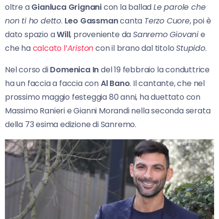
oltre a
Gianluca Grignani
con la ballad
Le parole che
non ti ho detto
.
Leo Gassman
canta
Terzo Cuore
, poi è
dato spazio a
Will
, proveniente da
Sanremo Giovani
e
che ha
calcato l’
Ariston
con il brano dal titolo
Stupido
.
Nel corso di
Domenica In
del 19 febbraio la conduttrice
ha un faccia a faccia con
Al Bano
. Il cantante, che nel
prossimo maggio festeggia 80 anni, ha duettato con
Massimo Ranieri e Gianni Morandi nella seconda serata
della 73 esima edizione di Sanremo.