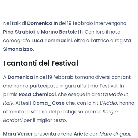
Nel talk di
Domenica In
del 19 febbraio intervengono
Pino Strabioli
e
Marino Bartoletti
. Con loro il noto
coreografo
Luca Tommasini
, oltre all’attrice e regista
Simona Izzo
.
I cantanti del Festival
A
Domenica In
del 19 febbraio tornano diversi cantanti
che hanno partecipato in gara all’ultimo Festival. In
primis
Rosa Chemical
, che esegue in diretta
Made in
Italy
. Attesi i
Coma_Cose
che, con la hit
L’Addio
, hanno
ottenuto la vittoria del prestigioso premio
Sergio
Bardotti
per il miglior testo.
Mara Venier
presenta anche
Ariete
con
Mare di guai
,