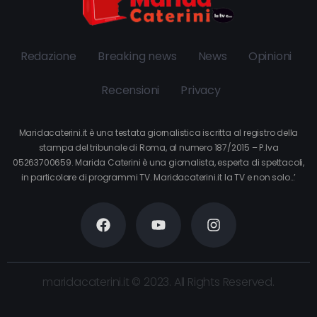
Redazione
Breaking news
News
Opinioni
Recensioni
Privacy
Maridacaterini.it è una testata giornalistica iscritta al registro della
stampa del tribunale di Roma, al numero 187/2015 – P.Iva
05263700659. Marida Caterini è una giornalista, esperta di spettacoli,
in particolare di programmi TV. Maridacaterini.it la TV e non solo…’
maridacaterini.it © 2023. All Rights Reserved.