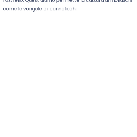
rastrello. Quest’ultimo permette la cattura di molluschi
come le vongole e i cannolicchi.