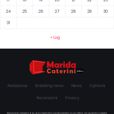
24
25
26
27
28
29
30
31
« Lug
Redazione
Breaking news
News
Opinioni
Recensioni
Privacy
Maridacaterini.it è una testata giornalistica iscritta al registro della