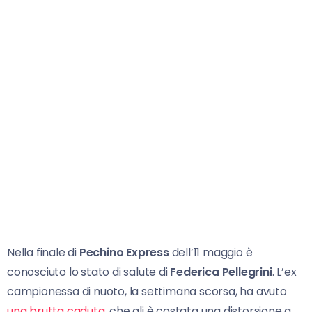
Nella finale di
Pechino Express
dell’11 maggio è
conosciuto lo stato di salute di
Federica Pellegrini
. L’ex
campionessa di nuoto, la settimana scorsa, ha avuto
una brutta caduta
, che gli è costata una distorsione a