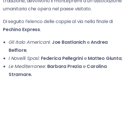
tradizione, devolvono il montepremi a un’associazione
umanitaria che opera nel paese visitato.
Di seguito l’elenco delle coppie al via nella finale di
Pechino Express
.
Gli Italo Americani
:
Joe Bastianich
e
Andrea
Belfiore
;
I Novelli Sposi
:
Federica Pellegrini
e
Matteo Giunta
;
Le Mediterranee
:
Barbara Prezia
e
Carolina
Stramare.