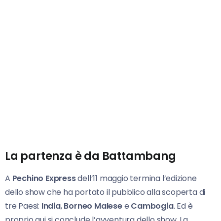
La partenza è da Battambang
A
Pechino Express
dell’11 maggio termina l’edizione
dello show che ha portato il pubblico alla scoperta di
tre Paesi:
India
,
Borneo Malese
e
Cambogia
. Ed è
proprio qui si conclude l’avventura dello show. La