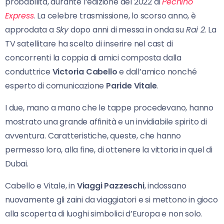
probabilità, durante l’edizione del 2022 di
Pechino
Express
. La celebre trasmissione, lo scorso anno, è
approdata a
Sky
dopo anni di messa in onda su
Rai 2
. La
TV satellitare ha scelto di inserire nel cast di
concorrenti la coppia di amici composta dalla
conduttrice
Victoria Cabello
e dall’amico nonché
esperto di comunicazione
Paride Vitale
.
I due, mano a mano che le tappe procedevano, hanno
mostrato una grande affinità e un invidiabile spirito di
avventura. Caratteristiche, queste, che hanno
permesso loro, alla fine, di ottenere la vittoria in quel di
Dubai.
Cabello e Vitale, in
Viaggi Pazzeschi
, indossano
nuovamente gli zaini da viaggiatori e si mettono in gioco
alla scoperta di luoghi simbolici d’Europa e non solo.