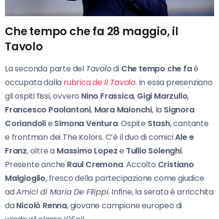
Che tempo che fa 28 maggio, il
Tavolo
La seconda parte del
Tavolo
di
Che tempo che fa
è
occupata dalla
rubrica de
Il Tavolo
. In essa presenziano
gli ospiti fissi, ovvero
Nino Frassica
,
Gigi Marzullo
,
Francesco Paolantoni
,
Mara Maionchi
, la
Signora
Coriandoli
e
Simona Ventura
. Ospite
Stash
, cantante
e frontman dei The Kolors. C’è il duo di comici
Ale e
Franz
, oltre a
Massimo Lopez
e
Tullio Solenghi
.
Presente anche
Raul Cremona
. Accolto
Cristiano
Malgioglio
, fresco della partecipazione come giudice
ad
Amici di Maria De Filippi
. Infine, la serata è arricchita
da
Nicolò Renna
, giovane campione europeo di