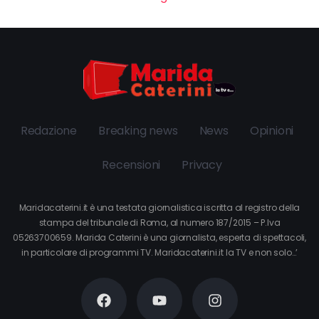
Redazione
Breaking news
News
Opinioni
Recensioni
Privacy
Maridacaterini.it è una testata giornalistica iscritta al registro della
stampa del tribunale di Roma, al numero 187/2015 – P.Iva
05263700659. Marida Caterini è una giornalista, esperta di spettacoli,
in particolare di programmi TV. Maridacaterini.it la TV e non solo…’