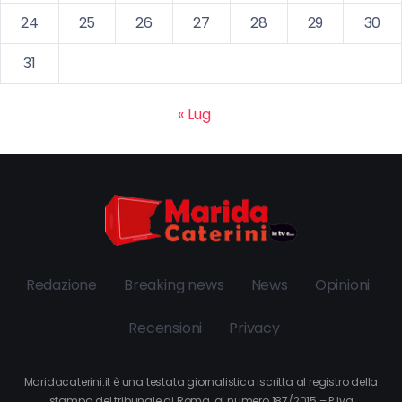
24
25
26
27
28
29
30
31
« Lug
Redazione
Breaking news
News
Opinioni
Recensioni
Privacy
Maridacaterini.it è una testata giornalistica iscritta al registro della
stampa del tribunale di Roma, al numero 187/2015 – P.Iva