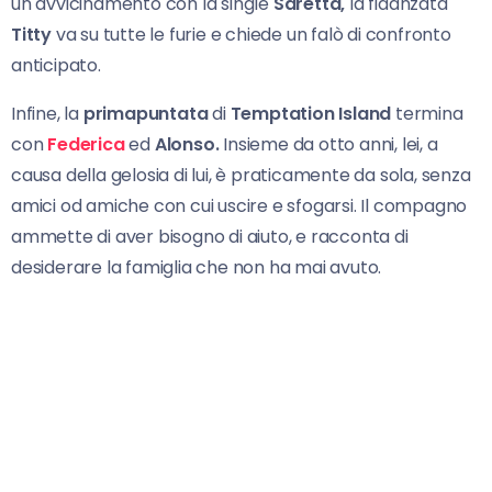
un avvicinamento con la single
Saretta,
la fidanzata
Titty
va su tutte le furie e chiede un falò di confronto
anticipato.
Infine, la
primapuntata
di
Temptation Island
termina
con
Federica
ed
Alonso.
Insieme da otto anni, lei, a
causa della gelosia di lui, è praticamente da sola, senza
amici od amiche con cui uscire e sfogarsi. Il compagno
ammette di aver bisogno di aiuto, e racconta di
desiderare la famiglia che non ha mai avuto.