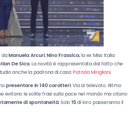
a da
Manuela Arcuri
,
Nino Frassica
, la ex Miss Italia
stian De Sica
. La novità è rappresentata dal fatto che
studio anche la padrona di casa:
Patrizia Mirigliani
.
ono
presentare in 140 caratteri
. Via al televoto. Ritmo
e evitano le solite frasi sulla pace nel mondo ma citano
tamente di spontaneità
. Solo
15
di loro passeranno il