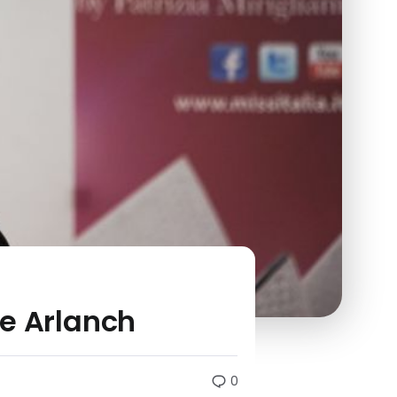
ele Arlanch
0