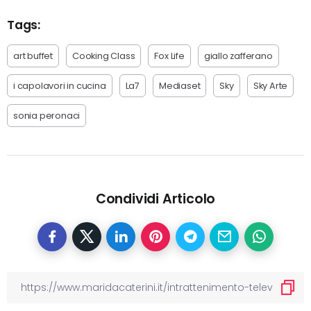
Tags:
art buffet
Cooking Class
Fox Life
giallo zafferano
i capolavori in cucina
La7
Mediaset
Sky
Sky Arte
sonia peronaci
Condividi Articolo