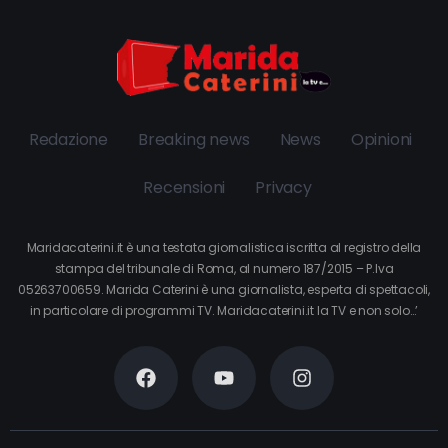
Redazione
Breaking news
News
Opinioni
Recensioni
Privacy
Maridacaterini.it è una testata giornalistica iscritta al registro della
stampa del tribunale di Roma, al numero 187/2015 – P.Iva
05263700659. Marida Caterini è una giornalista, esperta di spettacoli,
in particolare di programmi TV. Maridacaterini.it la TV e non solo…’