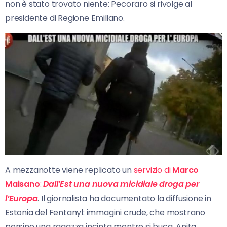
non è stato trovato niente: Pecoraro si rivolge al
presidente di Regione Emiliano.
A mezzanotte viene replicato un
servizio di
Marco
Maisano
:
Dall’Est una nuova micidiale droga per
l’Europa
. Il giornalista ha documentato la diffusione in
Estonia del Fentanyl: immagini crude, che mostrano
persino una ragazza incinta mentre si buca. Anita,