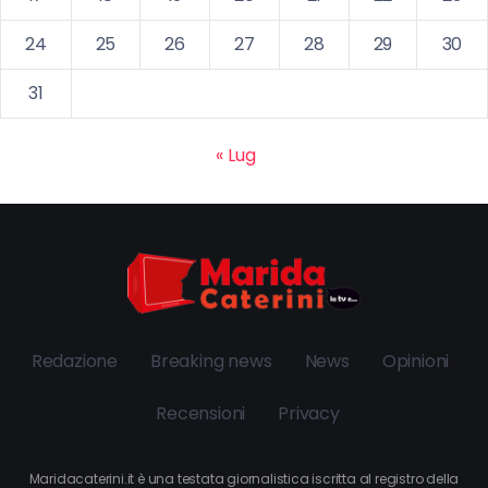
24
25
26
27
28
29
30
31
« Lug
Redazione
Breaking news
News
Opinioni
Recensioni
Privacy
Maridacaterini.it è una testata giornalistica iscritta al registro della