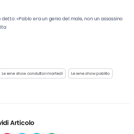
 detto: «Pablo era un genio del male, non un assassino
ita
Le iene show conduttori martedì
Le iene show pablito
idi Articolo