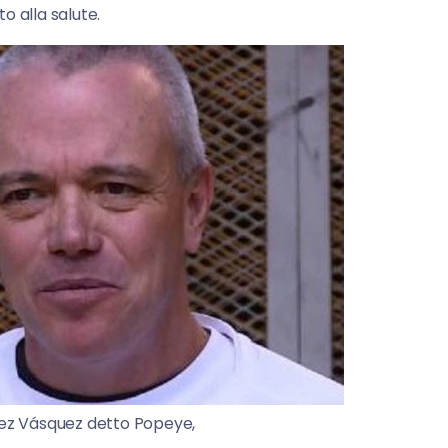
to alla salute.
ez Vásquez detto Popeye,