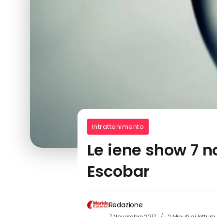
Intrattenimento
Le iene show 7 n
Escobar
Redazione
7 Novembre 2017
2 Minuti di lettura