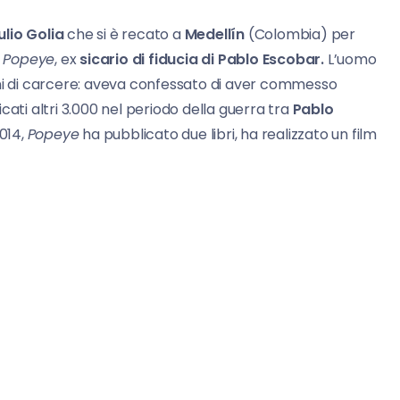
ulio Golia
che si è recato a
Medellín
(Colombia) per
o
Popeye
, ex
sicario di fiducia di Pablo Escobar.
L’uomo
nni di carcere: aveva confessato di aver commesso
cati altri 3.000 nel periodo della guerra tra
Pablo
2014,
Popeye
ha pubblicato due libri, ha realizzato un film