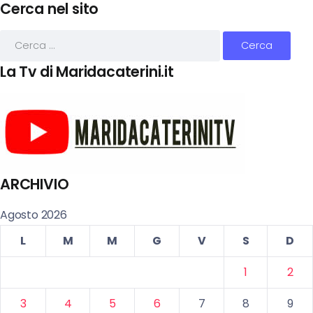
Cerca nel sito
La Tv di Maridacaterini.it
ARCHIVIO
Agosto 2026
L
M
M
G
V
S
D
1
2
3
4
5
6
7
8
9