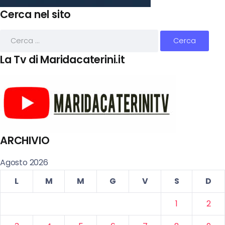
Cerca nel sito
La Tv di Maridacaterini.it
ARCHIVIO
Agosto 2026
L
M
M
G
V
S
D
1
2