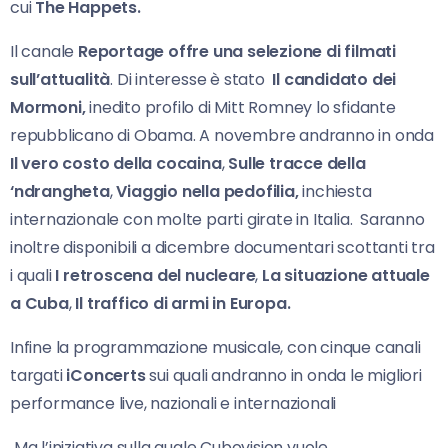
cui
The Happets.
Il canale
Reportage offre una selezione di filmati
sull’attualità
. Di interesse è stato
Il candidato dei
Mormoni,
inedito profilo di Mitt Romney lo sfidante
repubblicano di Obama. A novembre andranno in onda
Il vero costo della cocaina
,
Sulle tracce della
‘ndrangheta
,
Viaggio nella pedofilia,
inchiesta
internazionale con molte parti girate in Italia. Saranno
inoltre disponibili a dicembre documentari scottanti tra
i quali
I retroscena del nucleare
,
La situazione attuale
a Cuba
,
Il traffico di armi in Europa.
Infine la programmazione musicale, con cinque canali
targati
iConcerts
sui quali andranno in onda le migliori
performance live, nazionali e internazionali
Ma l’iniziativa sulla quale Cubovision vuole