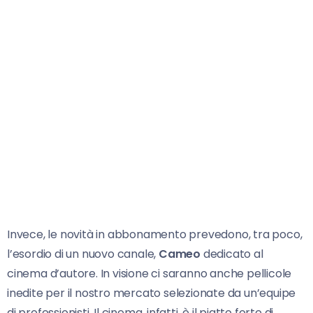
Invece, le novità in abbonamento prevedono, tra poco,
l’esordio di un nuovo canale,
Cameo
dedicato al
cinema d’autore. In visione ci saranno anche pellicole
inedite per il nostro mercato selezionate da un’equipe
di professionisti. Il cinema, infatti, è il piatto forte di