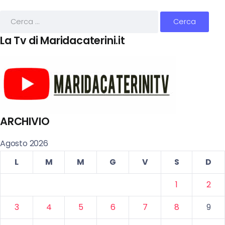
La Tv di Maridacaterini.it
ARCHIVIO
Agosto 2026
L
M
M
G
V
S
D
1
2
3
4
5
6
7
8
9