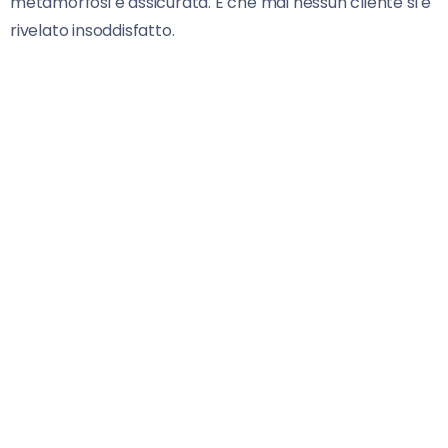
metamorfosi è assicurata. E che mai nessun cliente si è
rivelato insoddisfatto.