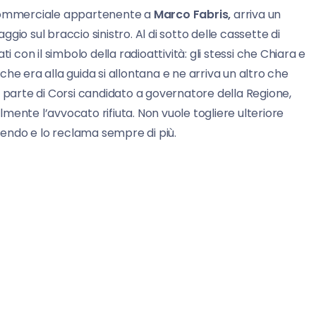
 commerciale appartenente a
Marco Fabris,
arriva un
io sul braccio sinistro. Al di sotto delle cassette di
i con il simbolo della radioattività: gli stessi che Chiara e
he era alla guida si allontana e ne arriva un altro che
a parte di Corsi candidato a governatore della Regione,
almente l’avvocato rifiuta. Non vuole togliere ulteriore
scendo e lo reclama sempre di più.