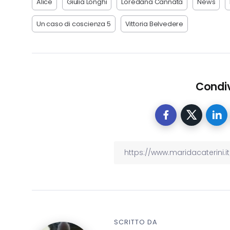
Alice
Giulia Longhi
Loredana Cannata
News
Un caso di coscienza 5
Vittoria Belvedere
Condiv
SCRITTO DA