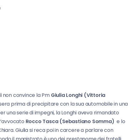
a
i
non convince la Pm
Giulia Longhi (Vittoria
la sera prima di precipitare con la sua automobile in una
per una serie di impegni, la Longhi aveva rimandato
all’avvocato
Rocco Tasca (Sebastiano Somma)
e lo
 Chiara. Giulia si reca poi in carcere a parlare con
ondo il magistrato è uno dei prestanome dei fratelli