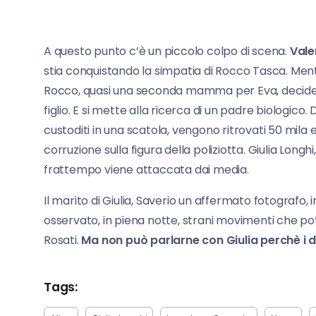
A questo punto c’è un piccolo colpo di scena.
Vale
stia conquistando la simpatia di Rocco Tasca. Me
Rocco, quasi una seconda mamma per Eva, decide c
figlio. E si mette alla ricerca di un padre biologic
custoditi in una scatola, vengono ritrovati 50 mila 
corruzione sulla figura della poliziotta. Giulia Long
frattempo viene attaccata dai media.
Il marito di Giulia, Saverio un affermato fotografo,
osservato, in piena notte, strani movimenti che p
Rosati.
Ma non può parlarne con Giulia perchè i 
Tags: