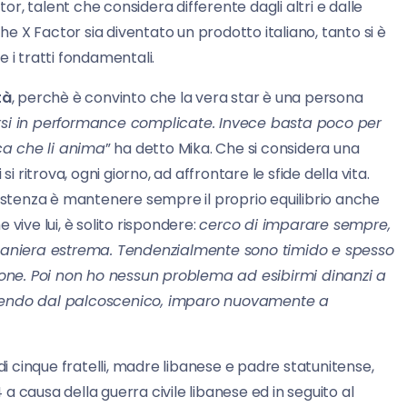
tor, talent che considera differente dagli altri e dalle
che X Factor sia diventato un prodotto italiano, tanto si è
 i tratti fondamentali.
tà
, perchè è convinto che la vera star è una persona
ibirsi in performance complicate. Invece basta poco per
ica che li anima
” ha detto Mika. Che si considera una
itrova, ogni giorno, ad affrontare le sfide della vita.
sistenza è mantenere sempre il proprio equilibrio anche
vive lui, è solito rispondere:
cerco di imparare sempre,
 maniera estrema. Tendenzialmente sono timido e spesso
rsone. Poi non ho nessun problema ad esibirmi dinanzi a
scendo dal palcoscenico, imparo nuovamente a
i cinque fratelli, madre libanese e padre statunitense,
4 a causa della guerra civile libanese ed in seguito al