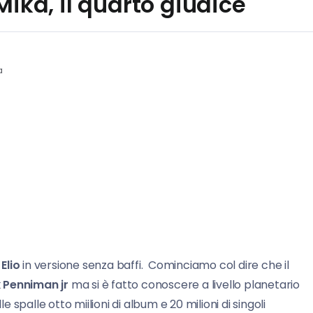
Mika, il quarto giudice
a
Elio
in versione senza baffi. Cominciamo col dire che il
 Penniman jr
ma si è fatto conoscere a livello planetario
spalle otto miilioni di album e 20 milioni di singoli