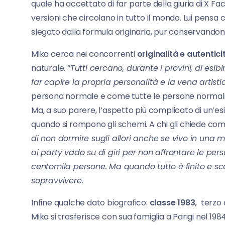
quale ha accettato di far parte della giuria di X Fac
versioni che circolano in tutto il mondo. Lui pensa 
slegato dalla formula originaria, pur conservandone
Mika cerca nei concorrenti
originalità e autentici
naturale. “
Tutti cercano, durante i provini, di es
far capire la propria personalità e la vena artist
persona normale e come tutte le persone normali si r
Ma, a suo parere, l’aspetto più complicato di un’e
quando si rompono gli schemi. A chi gli chiede come 
di non dormire sugli allori anche se vivo in una
ai party vado su di giri per non affrontare le pe
centomila persone. Ma quando tutto è finito e 
sopravvivere.
Infine qualche dato biografico:
classe 1983,
terzo d
Mika si trasferisce con sua famiglia a Parigi nel 198